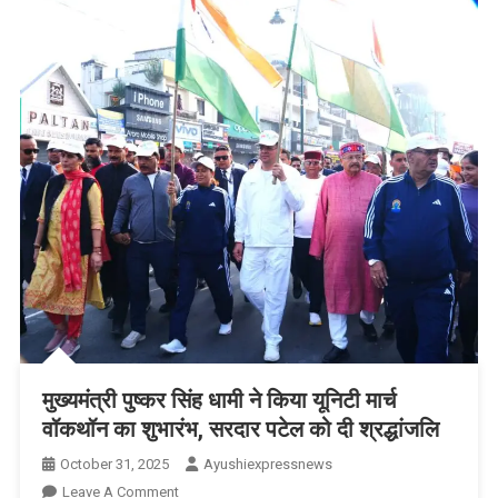
करने
का
असंभव
कार्य
पूरा
किया;
उनके
लिए,
‘एक
भारत,
श्रेष्ठ
भारत’
का
विजन
सर्वोपरि
मुख्यमंत्री पुष्कर सिंह धामी ने किया यूनिटी मार्च
था:
वॉकथॉन का शुभारंभ, सरदार पटेल को दी श्रद्धांजलि
प्रधानमंत्री
October 31, 2025
Ayushiexpressnews
On
Leave A Comment