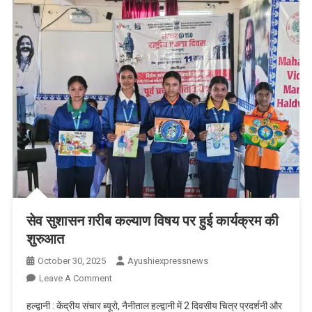
पुलिस
व्यवस्था
व
प्रबंधन
की
बारीकियों
का
करेगा
अध्ययन
सेव सुशासन ग़रीब कल्याण विषय पर हुई कार्यक्रम की
शुरुआत
October 30, 2025
Ayushiexpressnews
On
Leave A Comment
सेव
हल्द्वानी : केंद्रीय संचार ब्यूरो, नैनीताल हल्द्वानी में 2 दिवसीय चित्र प्रदर्शनी और
सुशासन