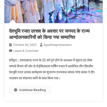
देवभूमि रजत उत्सव के अवसर पर जनपद के राज्य
आन्दोलनकारियों को किया गया सम्मानित
October 30, 2025
Ayushiexpressnews
On
Leave A Comment
देवभूमि
हरिद्वार। उत्तराखण्ड राज्य के 25 वर्ष पूर्ण होने के उपलक्ष्य में सूचना एवं लोक
रजत
सम्पर्क विभाग की ओर से रोड़ीबेलवाला पार्किंग स्थल में आयोजित तीन दिवसीय
उत्सव
देवभूमि रजत उत्सव कार्यक्रम का शुभारम्भ राज्यसभा सांसद नरेश बंसल ने दीप
के
जलाकर एवं शंखनाद ध्वनि के साथ किया गया।
अवसर
पर
जनपद
Continue Reading
के
राज्य
आन्दोलनकारियों