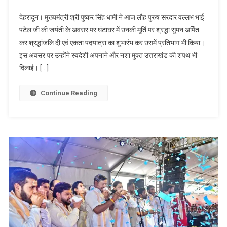
मुख्यमंत्री
देहरादून। मुख्यमंत्री श्री पुष्कर सिंह धामी ने आज लौह पुरुष सरदार वल्लभ भाई
पुष्कर
पटेल जी की जयंती के अवसर पर घंटाघर में उनकी मूर्ति पर श्रद्धा सुमन अर्पित
सिंह
कर श्रद्धांजलि दी एवं एकता पदयात्रा का शुभारंभ कर उसमें प्रतिभाग भी किया।
धामी
इस अवसर पर उन्होंने स्वदेशी अपनाने और नशा मुक्त उत्तराखंड की शपथ भी
ने
किया
दिलाई। […]
यूनिटी
मार्च
Continue Reading
वॉकथॉन
का
शुभारंभ,
सरदार
पटेल
को
दी
श्रद्धांजलि