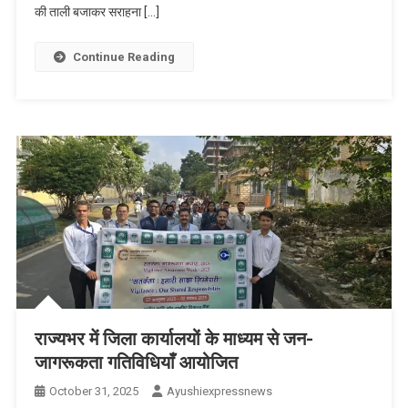
एकता
की ताली बजाकर सराहना […]
परेड
में
Continue Reading
उत्तराखंड
की
झांकी
में
राज्य
के
विभिन्न
रूप-
रंगों
की
छटा
बिखरी
राज्यभर में जिला कार्यालयों के माध्यम से जन-
जागरूकता गतिविधियाँ आयोजित
October 31, 2025
Ayushiexpressnews