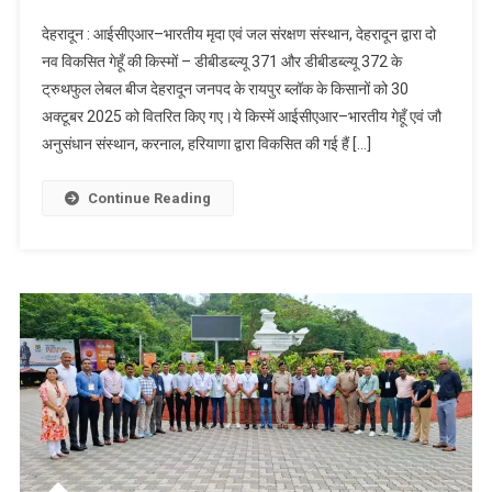
आईसीएआर
देहरादून : आईसीएआर–भारतीय मृदा एवं जल संरक्षण संस्थान, देहरादून द्वारा दो
द्वारा
नव विकसित गेहूँ की किस्मों – डीबीडब्ल्यू 371 और डीबीडब्ल्यू 372 के
देहरादून
ट्रुथफुल लेबल बीज देहरादून जनपद के रायपुर ब्लॉक के किसानों को 30
के
अक्टूबर 2025 को वितरित किए गए।ये किस्में आईसीएआर–भारतीय गेहूँ एवं जौ
किसानों
को
अनुसंधान संस्थान, करनाल, हरियाणा द्वारा विकसित की गई हैं […]
नई
गेहूँ
Continue Reading
की
किस्में
उपलब्ध
कराई
गईं