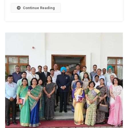
मुख्यमंत्री
Continue Reading
कैम्प
कार्यालय
स्थित
मुख्य
सेवक
सदन
में
जन
समस्याएं
सुनी