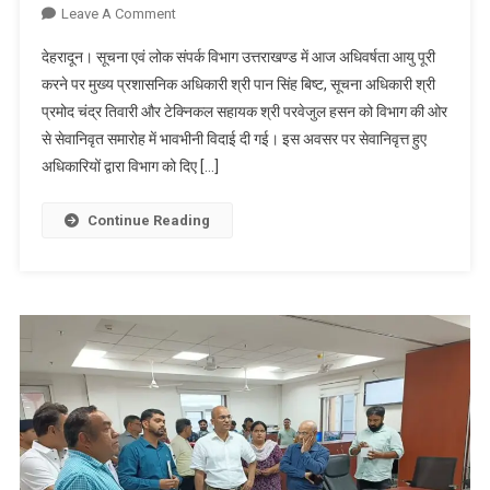
On
Leave A Comment
सूचना
देहरादून। सूचना एवं लोक संपर्क विभाग उत्तराखण्ड में आज अधिवर्षता आयु पूरी
निदेशालय
करने पर मुख्य प्रशासनिक अधिकारी श्री पान सिंह बिष्ट, सूचना अधिकारी श्री
में
प्रमोद चंद्र तिवारी और टेक्निकल सहायक श्री परवेजुल हसन को विभाग की ओर
अधिवर्षता
से सेवानिवृत समारोह में भावभीनी विदाई दी गई। इस अवसर पर सेवानिवृत्त हुए
आयु
पूरी
अधिकारियों द्वारा विभाग को दिए […]
करने
पर
Continue Reading
श्री
पान
सिंह
बिष्ट,
श्री
प्रमोद
चंद्र
तिवारी
और
श्री