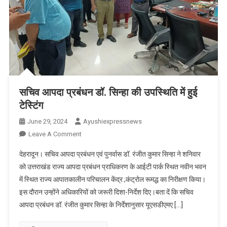
परवेजुल
हसन
आज
सेवानिवृत
हुए
सचिव आपदा प्रबंधन डॉ. सिन्हा की उपस्थिति में हुई
टेस्टिंग
June 29, 2024
Ayushiexpressnews
On
Leave A Comment
सचिव
देहरादून। सचिव आपदा प्रबंधन एवं पुनर्वास डॉ. रंजीत कुमार सिन्हा ने शनिवार
आपदा
को उत्तराखंड राज्य आपदा प्रबंधन प्राधिकरण के आईटी पार्क स्थित नवीन भवन
प्रबंधन
में स्थित राज्य आपातकालीन परिचालन केंद्र ;कंट्रोल रूमद्ध का निरीक्षण किया।
डॉ.
इस दौरान उन्होंने अधिकारियों को जरूरी दिशा-निर्देश दिए।बता दें कि सचिव
सिन्हा
की
आपदा प्रबंधन डॉ. रंजीत कुमार सिन्हा के निर्देशानुसार यूएसडीएमए […]
उपस्थिति
में