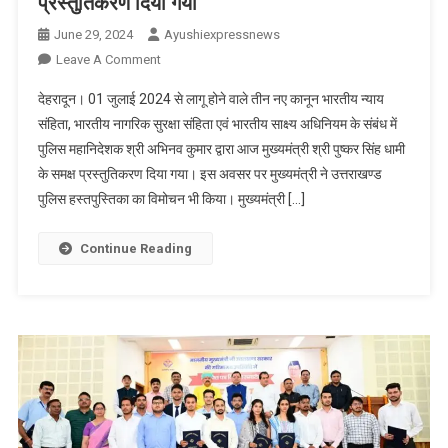
प्रस्तुतिकरण दिया गया
June 29, 2024
Ayushiexpressnews
On
Leave A Comment
01
देहरादून। 01 जुलाई 2024 से लागू होने वाले तीन नए कानून भारतीय न्याय
जुलाई
संहिता, भारतीय नागरिक सुरक्षा संहिता एवं भारतीय साक्ष्य अधिनियम के संबंध में
2024
पुलिस महानिदेशक श्री अभिनव कुमार द्वारा आज मुख्यमंत्री श्री पुष्कर सिंह धामी
से
के समक्ष प्रस्तुतिकरण दिया गया। इस अवसर पर मुख्यमंत्री ने उत्तराखण्ड
लागू
होने
पुलिस हस्तपुस्तिका का विमोचन भी किया। मुख्यमंत्री […]
वाले
तीन
Continue Reading
नए
कानून
के
संबंध
में
पुलिस
महानिदेशक
द्वारा