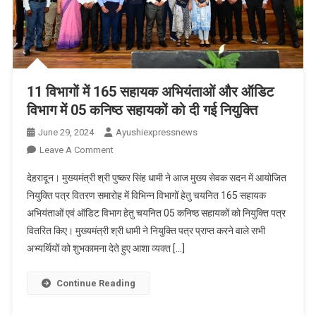
सीएम
धामी
के
समक्ष
प्रस्तुतिकरण
दिया
11 विभागों में 165 सहायक अभियंताओं और ऑडिट
गया
विभाग में 05 कनिष्ठ सहायकों को दी गई नियुक्ति
June 29, 2024
Ayushiexpressnews
On
Leave A Comment
11
देहरादून। मुख्यमंत्री श्री पुष्कर सिंह धामी ने आज मुख्य सेवक सदन में आयोजित
विभागों
नियुक्ति पत्र वितरण समारोह में विभिन्न विभागों हेतु चयनित 165 सहायक
में
अभियंताओं एवं ऑडिट विभाग हेतु चयनित 05 कनिष्ठ सहायकों को नियुक्ति पत्र
165
वितरित किए। मुख्यमंत्री श्री धामी ने नियुक्ति पत्र प्राप्त करने वाले सभी
सहायक
अभियंताओं
अभ्यर्थियों को शुभकामना देते हुए आशा व्यक्त […]
और
ऑडिट
Continue Reading
विभाग
में