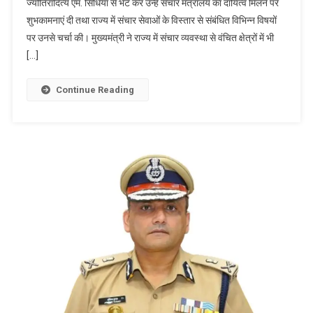
ज्योतिरादित्य एम. सिंधिया से भेंट कर उन्हें संचार मंत्रालय का दायित्व मिलने पर
द्वारा
शुभकामनाएं दी तथा राज्य में संचार सेवाओं के विस्तार से संबंधित विभिन्न विषयों
481
पर उनसे चर्चा की। मुख्यमंत्री ने राज्य में संचार व्यवस्था से वंचित क्षेत्रों में भी
टावरों
की
[…]
स्थापना
के
Continue Reading
लिये
भूमि
अधिग्रहण
की
कार्यवाही
की
गई
है
पूर्ण