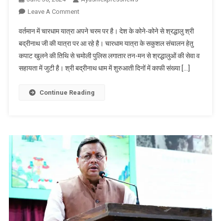
On
Leave A Comment
चारधाम
वर्तमान में चारधाम यात्रा अपने चरम पर है। देश के कोने-कोने से श्रद्धालु श्री
यात्रा
बद्रीनाथ जी की यात्रा पर आ रहे है। चारधाम यात्रा के सकुशल संचालन हेतु
की
कपाट खुलने की तिथि से चमोली पुलिस लगातार तन-मन से श्रद्धालुओं की सेवा व
02
सहायता में जुटी है। श्री बद्रीनाथ धाम में शुरुआती दिनों में काफी संख्या […]
माह
की
कार्यवधि
Continue Reading
का
सकुशल
संचालन
करने
हेतु
पुलिस,मन्दिर
समिति
व
आईटीबीपी
जवानों
के