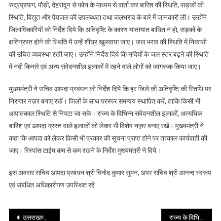
कि
रुद्रप्रयाग, पौड़ी, देहरादून से फोन के माध्यम से वार्ता कर बारिश की स्थिति, सड़कों की
हर
स्थिति, विद्युत और पेयजल की उपलब्धता तथा जलभराव के बारे में जानकारी ली। उन्होंने
जिले
जिलाधिकारियों को निर्देश दिये कि अतिवृष्टि के कारण यातायात बाधित न हो, सड़कों के
की
क्षतिग्रस्त होने की स्थिति में उन्हें शीघ्र खुलवाया जाए। जल भराव की स्थिति में निकासी
अतिवृष्टि
की उचित व्यवस्था रखी जाए। उन्होंने निर्देश दिये कि नदियों के जल स्तर बढ़ने की स्थिति
की
में नदी किनारे एवं अन्य संवेदनशील इलाकों में रहने वाले लोगों को जागरूक किया जाए।
स्तिथि
पर
मुख्यमंत्री ने सचिव आपदा प्रबंधन को निर्देश दिये कि हर जिले की अतिवृष्टि की स्तिथि पर
निरन्तर
निरन्तर नज़र बनाए रखें। जिलों के साथ परस्पर समन्वय स्थापित करें, ताकि किसी भी
नज़र
आपातकाल स्थिति से निपटा जा सके। राज्य के विभिन्न संवेदनशील इलाकों, अत्यधिक
बनाए
बारिश एवं आपदा ग्रस्त वाले इलाकों को लेकर भी विशेष नज़र बनाए रखें। मुख्यमंत्री ने
रखें
कहा कि आपदा को लेकर किसी भी प्रकार की सूचना प्राप्त होने पर तत्काल कार्यवाही की
जाए। रिस्पांस टाईम कम से कम रखने के निर्देश मुख्यमंत्री ने दिये।
इस अवसर सचिव आपदा प्रबंधन श्री विनोद कुमार सुमन, अपर सचिव श्री आनन्द स्वरूप
एवं संबंधित अधिकारीगण उपस्थित रहे
Post
उत्तराखण्ड व्हीलचेयर क्रिकेट टीम ने इंडियन व्हीलचेयर प्रीमियर लीग जीतकर प्रदेश का नाम रोशन किया है: राज्यपाल
राज्य के विभिन्न क्षेत्रों में गैप फीलिंग का कार्य करेगा टाटा ट्रस्ट