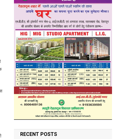
ी
क
ास
RECENT POSTS
ी