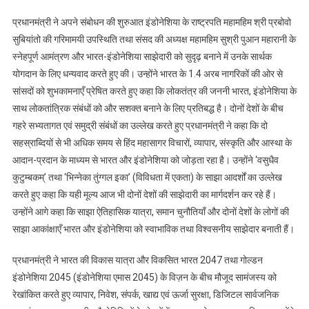
की
प्रधानमंत्री ने अपने संबोधन की शुरुआत इंडोनेशिया के राष्ट्रपति महामहिम श्री प्रबोवो
संसद
सुबियांतो की गरिमामयी उपस्थिति तथा संसद की अध्यक्ष महामहिम सुश्री पुआन महारानी के
को
स्नेहपूर्ण आमंत्रण और भारत-इंडोनेशिया साझेदारी को सुदृढ़ बनाने में उनके सार्थक
संबोधित
किया
योगदान के लिए धन्यवाद करते हुए की। उन्होंने भारत के 1.4 अरब नागरिकों की ओर से
सांसदों को शुभकामनाएँ प्रेषित करते हुए कहा कि लोकतंत्र की जननी भारत, इंडोनेशिया के
साथ लोकतांत्रिक संबंधों को और सशक्त बनाने के लिए प्रतिबद्ध है। दोनों देशों के बीच
गहरे सभ्यतागत एवं समुद्री संबंधों का उल्लेख करते हुए प्रधानमंत्री ने कहा कि दो
सहस्राब्दियों से भी अधिक समय से हिंद महासागर विचारों, व्यापार, संस्कृति और आस्था के
आदान-प्रदान के माध्यम से भारत और इंडोनेशिया को जोड़ता रहा है। उन्होंने ‘वसुधैव
कुटुम्बकम्’ तथा ‘भिन्नेका तुंग्गल इका’ (विविधता में एकता) के साझा आदर्शों का उल्लेख
करते हुए कहा कि यही मूल्य आज भी दोनों देशों की साझेदारी का मार्गदर्शन कर रहे हैं।
उन्होंने आगे कहा कि साझा ऐतिहासिक यात्रा, समान चुनौतियाँ और दोनों देशों के लोगों की
साझा आकांक्षाएँ भारत और इंडोनेशिया को स्वाभाविक तथा विश्वसनीय साझेदार बनाती हैं।
प्रधानमंत्री ने भारत की विकास यात्रा और विकसित भारत 2047 तथा गोल्डन
इंडोनेशिया 2045 (इंडोनेशिया एमास 2045) के विज़न के बीच मौजूद सामंजस्य को
रेखांकित करते हुए व्यापार, निवेश, संपर्क, खाद्य एवं ऊर्जा सुरक्षा, डिजिटल सार्वजनिक