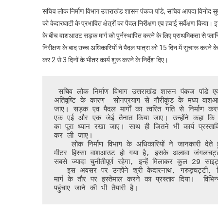
सचिव लोक निर्माण विभाग उत्तराखंड शासन पंकज पांडे, सचिव आपदा विनोद सुम
को केदारघाटी के प्रभावित क्षेत्रों का पैदल निरीक्षण एव हवाई सर्वेक्षण किया। इ
के बीच वाशआउट सड़क मार्ग को पुर्नस्थापित करने के लिए प्राथमिकता से प्लानिं
निरीक्षण के बाद उच्च अधिकारियों ने पैदल यात्रा को 15 दिन में सुचारू करने के 
कर 2 से 3 दिनों के भीतर कार्य शुरू करने के निर्देश दिए।
 सचिव लोक निर्माण विभाग उत्तराखंड शासन पंकज पांडे एव सचिव आपदा विनोद सुमन ने संबंधित अधिकारियों को निर्देशित किया कि 
अतिवृष्टि के कारण  सोनप्रयाग से गौरीकुंड के मध्य वाशआउ
जाए। सड़क एव पैदल मार्गों का त्वरित गति से निर्माण
एक एई और एक जेई तैनात किया जाए। उन्होंने कहा कि किसी भी 
का पूरा ध्यान रखा जाए। साथ ही जितने भी कार्य प्रस्ता
कर ली जाए।

    लोक निर्माण विभाग के अधिकारियों ने जानकारी देते हुए बताया कि गौरीकुंड के समीप मौजूद घोड़ा पड़ाव के पास करीब 15 
मीटर हिस्सा वाशआउट हो गया है, इसके अलावा जंगलचट्ट
सबसे ज्यादा चुनौतीपूर्ण रहेगा, इन्हें मिलाकर कुल 29 साइ
   इस अवसर पर उन्होंने श्री केदारनाथ, गरुड़चट्टी, लिनचोली मार्ग जो इस अतिवृष्टि से प्रभावित नहीं हुआ है, उसे वैकल्पिक 
मार्ग के तौर पर इस्तेमाल करने का प्रस्ताव दिया।  विभिन
पहुंचाए जाने की भी तैयारी है। 