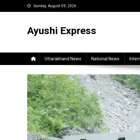
Skip
Sunday, August 09, 2026
to
content
Ayushi Express
Uttarakhand News
National News
Inter