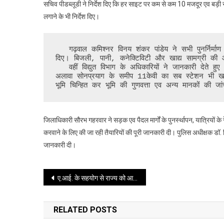
सचिव पीडब्लूडी ने निर्देश दिए कि हर साइट पर कम से कम 10 मजदूर एव बड़ी
लगाने के भी निर्देश दिए।
   गढ़वाल कमिश्नर विनय शंकर पांडेय ने सभी पुनर्निर्माण  कार्यों को प्राथमिकता के आधार पर शासन को प्रस्ताव भेजने के निर्देश 
दिए। बिजली, पानी, कनेक्टिविटी और खाद्य सामग्री की आपूर
   वहीं विद्युत विभाग के अधिकारियों ने जानकारी देते हुए बताया कि गौरीकुंड लिनचोली और भीमबली में पोल क्षतिग्रस्त हुए हैं, इसके 
अलावा सोनप्रयाग के समीप 11केवी का सब स्टेशन भी ख
भूमि चिन्हित कर भूमि की गुणवत्ता एव अन्य मानकों की जा
जिलाधिकारी सौरभ गहरवार ने सड़क एव पैदल मार्गों के पुनर्स्थापन, यात्रियों के र
करवाने के लिए की जा रही तैयारियों की पूरी जानकारी दी। पुलिस अधीक्षक डॉ. वि
जानकारी दी।
Post
ए.आई. के सहयोग से राज्य को आगे बढ़ाने के लिए सभी ने मिलकर मंथन करना है: मुख्यमंत्री
navigation
RELATED POSTS