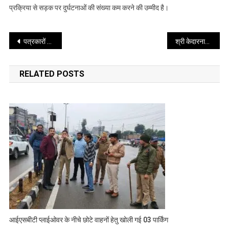
साथ
प्रक्रिया से सड़क पर दुर्घटनाओं की संख्या कम करने की उम्मीद है।
समन्वय
स्थापित
Post
कर
पत्रकारों कल्याण कोष के लिए काॅरपस फंड की धनराशि 05 करोड़ से बढ़ाकर 10 करोड़ की जायेगी- सीएम
श्री केदारनाथ के लिए हेली सेवा से यात्रा पर टिकटों में 25 फीसदी छूट देगी राज्य सरकार
वाहन
navigation
चालकों
RELATED POSTS
का
स्वास्थ्य
परीक्षण
कराया
गया
आईएसबीटी प्लाईओवर के नीचे छोटे वाहनों हेतु खोली गई 03 पार्किंग