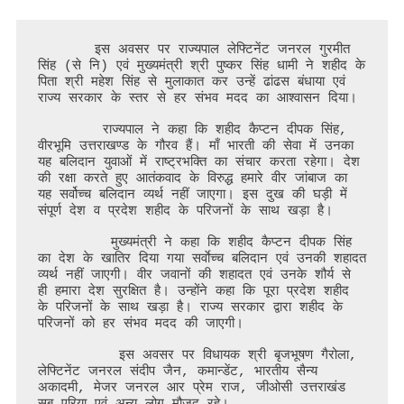
कैप्टन
दीपक
सिंह
       इस अवसर पर राज्यपाल लेफ्टिनेंट जनरल गुरमीत 
सिंह (से नि) एवं मुख्यमंत्री श्री पुष्कर सिंह धामी ने शहीद के 
के
पिता श्री महेश सिंह से मुलाकात कर उन्हें ढांढस बंधाया एवं 
पार्थिव
राज्य सरकार के स्तर से हर संभव मदद का आश्वासन दिया।

शरीर
        राज्यपाल ने कहा कि शहीद कैप्टन दीपक सिंह, 
पर
वीरभूमि उत्तराखण्ड के गौरव हैं। माँ भारती की सेवा में उनका 
पुष्प
यह बलिदान युवाओं में राष्ट्रभक्ति का संचार करता रहेगा। देश 
चक्र
की रक्षा करते हुए आतंकवाद के विरुद्ध हमारे वीर जांबाज का 
अर्पित
यह सर्वोच्च बलिदान व्यर्थ नहीं जाएगा। इस दुख की घड़ी में 
संपूर्ण देश व प्रदेश शहीद के परिजनों के साथ खड़ा है।

कर
श्रद्धांजलि
         मुख्यमंत्री ने कहा कि शहीद कैप्टन दीपक सिंह 
दी
का देश के खातिर दिया गया सर्वाेच्च बलिदान एवं उनकी शहादत 
व्यर्थ नहीं जाएगी। वीर जवानों की शहादत एवं उनके शौर्य से 
ही हमारा देश सुरक्षित है। उन्होंने कहा कि पूरा प्रदेश शहीद 
के परिजनों के साथ खड़ा है। राज्य सरकार द्वारा शहीद के 
परिजनों को हर संभव मदद की जाएगी।

          इस अवसर पर विधायक श्री बृजभूषण गैरोला, 
लेफ्टिनेंट जनरल संदीप जैन, कमान्डेंट, भारतीय सैन्य 
अकादमी, मेजर जनरल आर प्रेम राज, जीओसी उत्तराखंड 