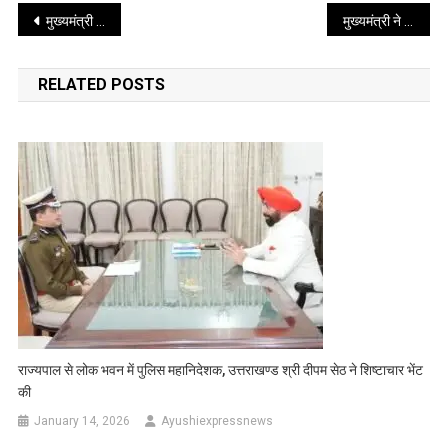
Post
मुख्यमंत्री ने चमोली जनपद के लिए की विभिन्न घोषणाएं
मुख्यमंत्री ने भराड़ीसैण निवासी हिमांशु नेगी के घर पर जाकर उनके परिवारजनों से भेंट कर कहा कि हिमांशु की खोजबीन जारी है
navigation
RELATED POSTS
राज्यपाल से लोक भवन में पुलिस महानिदेशक, उत्तराखण्ड श्री दीपम सेठ ने शिष्टाचार भेंट
की
January 14, 2026
Ayushiexpressnews