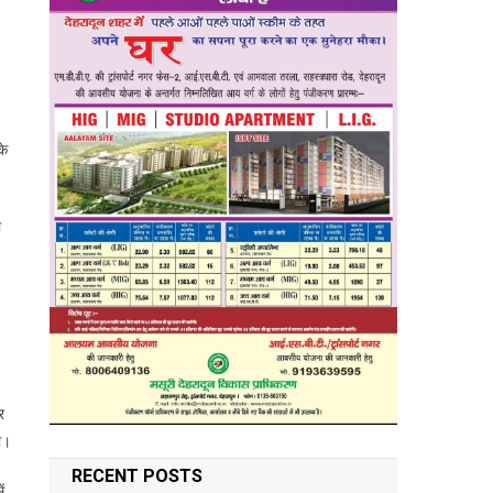
के
ा
र
गी।
RECENT POSTS
ं