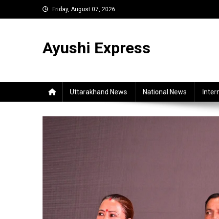
Skip
Friday, August 07, 2026
to
content
Ayushi Express
Uttarakhand News
National News
Inter