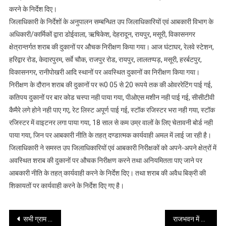
की
करने के निर्देश दिए।
दुकानों
जिलाधिकारी के निर्देशों के अनुपालन सम्बन्धित उप जिलाधिकारियों एवं आबकारी विभाग के
पर
अधिकारी/कार्मिकों द्वारा डोईवाला, ऋषिकेश, देहरादून, रायपुर, मसूरी, विकासनगर
किया
क्षेत्रान्तर्गत शराब की दुकानों पर औचक निरीक्षण किया गया। आज घंटाघर, रेलवे स्टेशन,
गया
हरिद्वार रोड, केदारपुरम, सर्वे चौक, राजपुर रोड, रायपुर, लालतप्पड़, मसूरी, हरर्बटपुर,
औचक
विकासनगर, रानीपोखरी आदि स्थानों पर अवस्थित दुकानों का निरीक्षण किया गया।
निरीक्षण
निरीक्षण के दौरान शराब की दुकानों पर रू0 05 से 20 रूपये तक की ओवररेटिंग पाई गई,
कतिपय दुकानों पर बार कोड चस्पा नही पाया गया, पीओएस मशीन नही पाई गई, सीसीटीवी
कैमैरे लगे होने नही पाए गए, रेट लिस्ट अपूर्ण पाई गई, स्टॉक रजिस्टर भरा नही गया, स्टॉक
रजिस्टर में वाइटनर लगा पाया गया, 18 साल से कम उम्र वालों के लिए चेतावनी बोर्ड नही
पाया गया, जिन पर आबकारी नीति के तहत् दण्डात्मक कार्यवाही अमल में लाई जा रही है।
जिलाधिकारी ने समस्त उप जिलाधिकारियों एवं आबकारी निरीक्षकों को अपने-अपने क्षेत्रों में
अवस्थित शराब की दुकानों पर औचक निरीक्षण करने तथा अनियमितता पाए जाने पर
आबकारी नीति के तहत् कार्यवाही करने के निर्देश दिए। तथा शराब की अवैध बिक्री की
शिकायतों पर कार्यवाही करने के निर्देश दिए गए है।
Post
सभी ग्राम पंचायतों को फार्म मशीनरी बैंक योजना से जोड़ा जाए
राजभवन में आज वित्तीय एवं कर साक्षरता पर एक सेमिनार का किया गया आयोजन