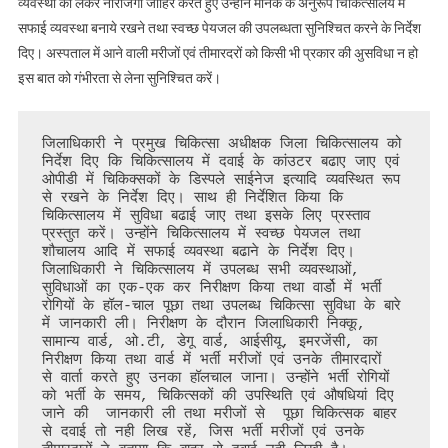
व्यवस्था को लेकर नाराजगी जाहिर करते हुए उन्होंने मानक के अनुरूप चिकित्सालय में
से
सफाई व्यवस्था बनाये रखने तथा स्वच्छ पेयजल की उपलब्धता सुनिश्चित करने के निर्देश
पंहुचे
दिए। अस्पताल में आने वाली मरीजों एवं तीमारदरों को किसी भी प्रकार की अुसविधा न हो
जिला
इस बात को गंभीरता से लेना सुनिश्चित करें।
चिकित्साालय,
चिकित्सालय
के
जिलाधिकारी ने प्रमुख चिकित्सा अधीक्षक जिला चिकित्सालय को 
अधिकारी
निर्देश दिए कि चिकित्सालय में दवाई के कांउटर बढाए जाए एवं 
ओपीडी में चिकिक्सकों के डिस्पले साईनेज इत्यादि व्यवस्थित रूप 
कार्मिकों
से रखने के निर्देश दिए। साथ ही निर्देशित किया कि 
को
चिकित्सालय में सुविधा बढाई जाए तथा इसके लिए प्रस्ताव 
इसकी
प्रस्तुत करें। उन्होंने चिकित्सालय में स्वच्छ पेयजल तथा 
भनक
शौचालय आदि में सफाई व्यवस्था बढाने के निर्देश दिए। 

जिलाधिकारी ने चिकित्सालय में उपलब्ध सभी व्यवस्थाओं, 
लगते
सुविधाओं का एक-एक कर निरीक्षण किया तथा वार्डो में भर्ती 
ही
रोगियों के हॉल-चाल पूछा तथा उपलब्ध चिकित्सा सुविधा के बारे 
मचा
में जानकारी ली। निरीक्षण के दौरान जिलाधिकारी निक्कू, 
सामान्य वार्ड, ओ.टी, डेगू वार्ड, आईसीयू, इमरजेंसी, का 
हड़कम
निरीक्षण किया तथा वार्ड में भर्ती मरीजों एवं उनके तीमारदारों  
से वार्ता करते हुए उनका हॉलचाल जाना। उन्होंने भर्ती रोगियों 
को भर्ती के समय, चिकित्सकों की उपस्थिति एवं औषधियां दिए 
जाने की  जानकारी ली तथा मरीजों से  पूछा चिकित्सक बाहर 
से दवाई तो नही लिख रहें, जिस भर्ती मरीजों एवं उनके 