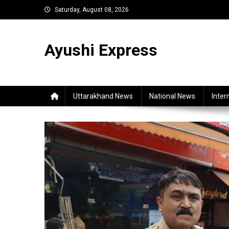
Skip
Saturday, August 08, 2026
to
content
Ayushi Express
Uttarakhand News
National News
Inter