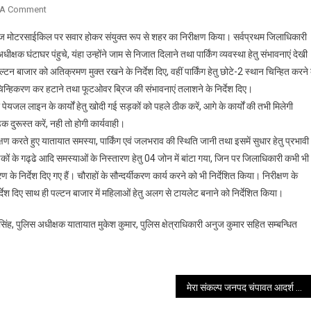
On
 A Comment
यातायात
आज मोटरसाईकिल पर सवार होकर संयुक्त रूप से शहर का निरीक्षण किया। सर्वप्रथम जिलाधिकारी
व्यवस्था
 घंटाघर पंहुचे, यंहा उन्होंने जाम से निजात दिलाने तथा पार्किंग व्यवस्था हेतु संभावनाएं देखी
को
्टन बाजार को अतिक्रमण मुक्त रखने के निर्देश दिए, वहीं पार्किंग हेतु छोटे-2 स्थान चिन्हित करने 
पटरी
को चिन्हिकरण कर हटाने तथा फूटओवर ब्रिज की संभावनाएं तलाशने के निर्देश दिए।
पर
लाने
पेयजल लाइन के कार्यों हेतु खोदी गई सड़कों को पहले ठीक करें, आगे के कार्यों की तभी मिलेगी
को
दुरूस्त करें, नही तो होगी कार्यवाही।
सड़क
षण करते हुए यातायात समस्या, पार्किंग एवं जलभराव की स्थिति जानी तथा इसमें सुधार हेतु प्रभावी
पर
ों के गढ्ढे आदि समस्याओं के निस्तारण हेतु 04 जोन में बांटा गया, जिन पर जिलाधिकारी कभी भी
उतरे
 निर्देश दिए गए हैं। चौराहों के सौन्दर्यीकरण कार्य करने को भी निर्देशित किया। निरीक्षण के
डीएम
्देश दिए साथ ही पल्टन बाजार में महिलाओं हेतु अलग से टायलेट बनाने को निर्देशित किया।
सविन
बंसल
 सिंह, पुलिस अधीक्षक यातायात मुकेश कुमार, पुलिस क्षेत्राधिकारी अनुज कुमार सहित सम्बन्धित
एवं
एसएसपी
अजय
सिंह
मेरा संकल्प जनपद चंपावत आदर्श जिला बनाए जाने के साथ ही चम्पावत को देश का एक अग्रणी जिला बनाने का है: सीएम