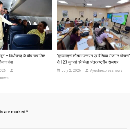
गये
हैं
ादून – पिथौरागढ़ के बीच संचालित
‘मुख्यमंत्री कौशल उन्नयन एवं वैश्विक रोजगार योजना
िमान सेवा
से 123 युवाओं को मिला अंतरराष्ट्रीय रोजगार
2026
July 2, 2026
Ayushiexpressnews
snews
lds are marked
*