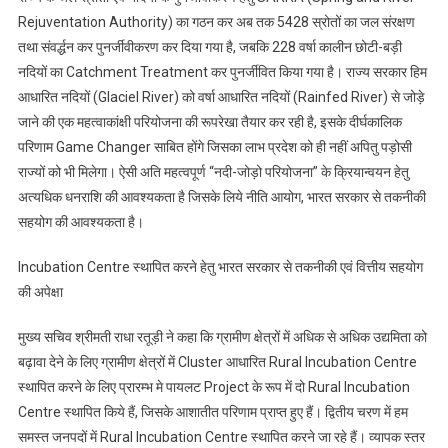
परिस्थितियों
Rejuventation Authority) का गठन कर अब तक 5428 स्रोतों का जल संरक्षण
के
तथा संवर्द्धन कर पुनर्जीवीकरण कर दिया गया है, जबकि 228 वर्षा कालीन छोटी-बड़ी
संदर्भ
नदियों का Catchment Treatment कर पुनर्जीवित किया गया है। राज्य सरकार हिम
में
आधारित नदियों (Glaciel River) को वर्षा आधारित नदियों (Rainfed River) से जोड़े
अपेक्षित
जाने की एक महत्वाकांक्षी परियोजना की रूपरेखा तैयार कर रही है, इसके दीर्घकालिक
बिंदुओं
परिणाम Game Changer साबित होंगे जिसका लाभ प्रदेश को ही नहीं अपितु पड़ोसी
को
राज्यों को भी मिलेगा। ऐसी अति महत्वपूर्ण “नदी-जोड़ो परियोजना” के क्रियान्वयन हेतु
रखा
अत्यधिक धनराशि की आवश्यकता है जिसके लिये नीति आयोग, भारत सरकार से तकनीकी
सहयोग की आवश्यकता है।
Incubation Centre स्थापित करने हेतु भारत सरकार से तकनीकी एवं वित्तीय सहयोग
की अपेक्षा
मुख्य सचिव श्रीमती राधा रतूड़ी ने कहा कि ग्रामीण क्षेत्रों में अधिक से अधिक उद्यमिता को
बढ़ावा देने के लिए ग्रामीण क्षेत्रों में Cluster आधारित Rural Incubation Centre
स्थापित करने के लिए प्रारम्भ मे पायलट Project के रूप में दो Rural Incubation
Centre स्थापित किये हैं, जिसके आशातीत परिणाम प्राप्त हुए हैं। द्वितीय चरण में हम
समस्त जनपदों में Rural Incubation Centre स्थापित करने जा रहे हैं। व्यापक स्तर