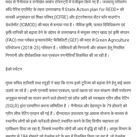
मदद से नैनीताल व रानीखेत कार्बन रजिस्ट्री में पंजीकृत किये गए हैं। जलवायु परिवर्तन
संधि पैरिस एग्रीमेंट के तहत उत्तराखण्ड में State Action plan for REDD+ को
वानकी अनुसंधान एवं शिक्षा परिषद् (ICFRE) और इंटरनेशनल सेंटर फॉर माउण्टेन
डेवलेप्मेंट (ICIMOD) की मदद से बनाया गया है। जैविक कृषि, फसल विविधिकरण एवं
कृषि वानिकी को बढ़ावा देने के उ‌द्देश्य से उत्तराखण्ड में संयुक्त राष्ट्र खाद्य एवं कृषि संगठन
(FAO) तथा ग्लोबल इनवायरोमेंट फैसिलिटी (GEF) की मदद से Green Agriculture
परियोजना (2018-25) गतिमान है। ग्लेशियरों की निगरानी और संरक्षण हेतु नियमित
निगरानी और दीर्घकालिक जल प्रबंधन रणनीतियाँ विकसित की जा रही है।
ईको पर्यटन
मुख्य सचिव श्रीमती राधा रतूड़ी ने कहा कि राज्य इको टूरिज्म को बढ़ावा देने हेतु कई कदम
उठाये जा रहे है। इनमे प्रभावी कचरा प्रबंधन, ऊर्जा दक्षता एवं जल संरक्षण जैसी पर्यावरण
अनूकुल मानकों का पालन करने वाले होमस्टे एवं लॉज आदि को स्वच्छता ग्रीन लीफ रेटिंग
(SGLR) द्वारा प्रमाणित करना सम्मिलित है । नैनीताल और देहरादून के 79 होमस्टे को
ग्रीन लीफ रेटिंग प्रदान की गई हैं। दीनदयाल उपाध्याय गृह आवास योजना के माध्यम से
स्थानीय लोगों को इको-फ्रेंडली होमस्टे स्थापित करने के लिए वित्तीय सहायता एवं
प्रशिक्षण दिया जा रहा है, जिससे स्थानीय लोगों की आय में वृद्धि हो रही है। आयुष विभाग के
सहयोग से 184 होमस्टे को वेलनेस स्टे के रूप में विकसित किया जा रहा है, जो वेलनेस