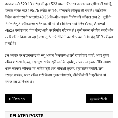
उपरान्त रू0 520.13 करोड़ की कुल 523 योजनायें भारत सरकार को प्रेषित की गयी है,
जिसके सापेक्ष रू0 195.76 करोड़ की 140 योजनायें स्वीकृत की गयी हैं। वाईब्रेन्ट
विलेज कार्यक्रम के अन्तर्गत 43.96 कि०मी० सड़क निर्माण की स्वीकृत तथा 21 पुलों के
निर्माण हेतु डी०पी०आर० गठित कर दी गयी है। विभिन्न गांवों में रैन शेल्टर, Arrival
Plaza प्रवेश द्वार, चैक पोस्ट आदि का निर्माण गतिमान है। गुंजी मनेला को शिव नगरी थीम
पर विकसित किया जा रहा है तथा टूरिस्ट फैसीलिटी का सेंटर का निर्माण हेतु DPR स्वीकृत
हो गई है |
इस अवसर पर उत्तराखण्ड के सेतु आयोग के उपाध्यक्ष श्री राजशेखर जोशी, अपर मुख्य
सचिव श्री आनंद बर्द्धन, प्रमुख सचिव श्री आरं के. सुधांशु, राज्य सलाहकार नीति आयोग,
भारत सरकार सोनिया पंत, सचिव श्री आर. मीनाक्षी सुदंरम, श्री शैलेश बगौली, श्री
एस.एन.पाण्डेय, अपर सचिव श्री विजय कुमार जोगदण्डे, सीपीपीजीजी के एसीईओ डॉ.
मनोज पंत उपस्थित थे।
Post
“Design, Construction & Maintenance of Steel Bridges” कार्यशाला का शुभारम्भ
मुख्यमंत्री और नीति आयोग के उपाध्यक्ष के बीच राज्य से जुडे विभिन्न विषयों पर हुई चर्चा
navigation
RELATED POSTS