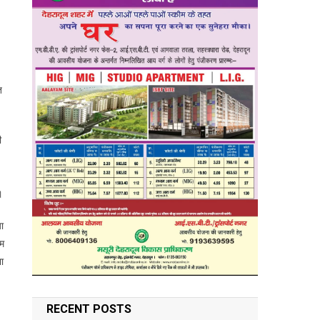
त
ी
।
या
रम
ना
RECENT POSTS