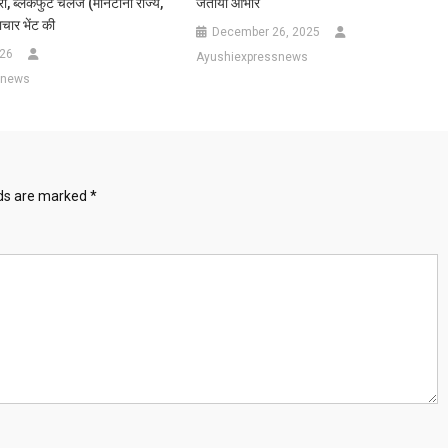
ी, ब्लैकफुट चैलेंज (मोनटाना राज्य,
जताया आभार
ाचार भेंट की
December 26, 2025
026
Ayushiexpressnews
snews
lds are marked
*