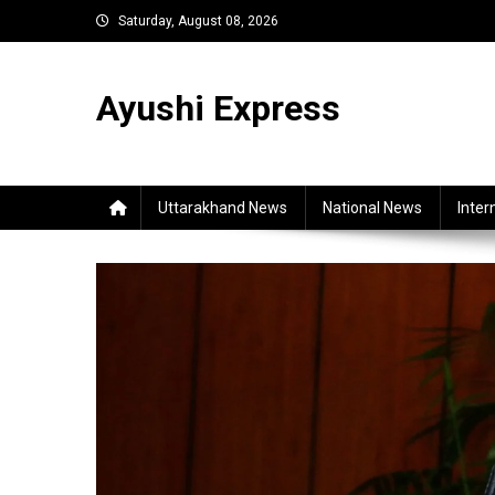
Skip
Saturday, August 08, 2026
to
content
Ayushi Express
Uttarakhand News
National News
Inter