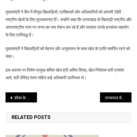
मुख्यमंत्री
मुख्यमंत्री ने कैंप में मौजूद खिलाड़ियों, प्रशिक्षकों और अधिकारियों को आगामी 38वें
ने
खुद
राष्ट्रीय खेलों के लिए शुभकामनाएं दीं। उन्होंने कहा कि उत्तराखंड के खिलाड़ी राष्ट्रीय और
भी
अंतरराष्ट्रीय स्तर पर राज्य का नाम रोशन कर रहे हैं और सरकार उनके हरसंभव सहयोग
मैदान
के लिए प्रतिबद्ध है।
पर
उतरते
मुख्यमंत्री ने खिलाड़ियों को मेहनत और अनुशासन के साथ खेल के प्रति समर्पित रहने को
हुए,
कहा।
लॉन
बॉल
इस अवसर पर विशेष प्रमुख सचिव खेल श्री अमित सिन्हा, खेल निदेशक श्री प्रशांत
में
आर्य, श्री धीरेंद्र पंवार सहित कई अधिकारी उपस्थित थे।
हाथ
आजमाया
Post
डीएम के जनता दर्शन कार्यक्रम से बढ रही लोगों में न्याय की आस, त्वरित मिल रहा है समाधान
राज्यपाल से आज राजभवन में उत्तर प्रदेश सरकार में कैबिनेट मंत्री श्रीमती बेबी रानी मौर्य ने शिष्टाचार भेंट की
navigation
RELATED POSTS