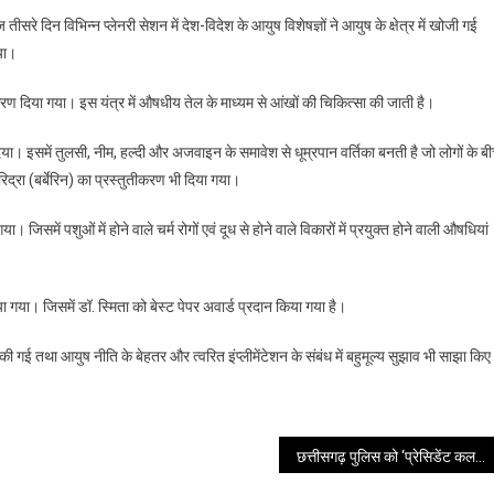
नेत्र
आज तीसरे दिन विभिन्न प्लेनरी सेशन में देश-विदेश के आयुष विशेषज्ञों ने आयुष के क्षेत्र में खोजी गई
चिकित्सा
या।
के
संबंध
ुतीकरण दिया गया। इस यंत्र में औषधीय तेल के माध्यम से आंखों की चिकित्सा की जाती है।
में
एक
िया। इसमें तुलसी, नीम, हल्दी और अजवाइन के समावेश से धूम्रपान वर्तिका बनती है जो लोगों के ब
नवीन
रिद्रा (बर्बेरिन) का प्रस्तुतीकरण भी दिया गया।
खोज
नेत्र
। जिसमें पशुओं में होने वाले चर्म रोगों एवं दूध से होने वाले विकारों में प्रयुक्त होने वाली औषधियां
तर्पण
दृष्टि
यंत्र
ा गया। जिसमें डॉ. स्मिता को बेस्ट पेपर अवार्ड प्रदान किया गया है।
का
प्रस्तुतीकरण
गई तथा आयुष नीति के बेहतर और त्वरित इंप्लीमेंटेशन के संबंध में बहुमूल्य सुझाव भी साझा किए
दिया
गया
छत्तीसगढ़ पुलिस को ‘प्रेसिडेंट कलर’ अवार्ड मिलना, उनकी कड़ी मेहनत, वीरता व समर्पण का प्रतीक- अमित शाह