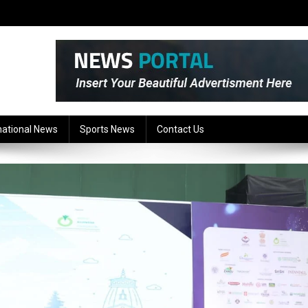
national News
Sports News
Contact Us