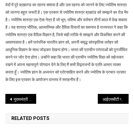
अमर
वेदों में पूरे ब्रह्माण्ड का रहस्य समाया है और उस रहस्य को जानने के लिए ज्योतिष शास्त्र
उजाला-
को जानना बहुत जरूरी है। एक प्रकार से ज्योतिष शास्त्र ब्रह्मांड को समझने का रोड मैप
ग्राफिक
है। ज्योतिष शास्त्र एक ऐसा नेत्र है जो भूत, भविष्य और वर्तमान तीनों काल में देख सकता
एरा
है। यह शास्त्र भौतिक, आध्यात्मिक और दैविक विचारों का समन्वय है राज्यपाल ने कहा कि
ज्योतिष
ज्योतिष शास्त्र एक वैदिक विज्ञान है, जिसे सही तरीके से समझने और विकसित करने की
महाकुंभ
आवश्यकता है। हमें पारंपरिक भारतीय ज्ञान को, अपनी समृद्ध सांस्कृतिक धरोहर को
का
आधुनिक विज्ञान के साथ जोड़कर देखना होगा। भारत की प्राचीन परंपराओं को पुनर्जीवित
किया
करने पर जोर देना होगा। उन्होंने कहा कि भारत की प्राचीन ज्योतिष विद्या को सहेजकर
शुभारंभ
रखने में अपना महत्वपूर्ण योगदान देने के लिए मैं सभी विद्वतजनों के प्रति आभार व्यक्त
करता हूँ। ज्योतिष ज्ञान के अध्ययन को प्रोत्साहित करने और ज्योतिष के प्रचार-प्रसार
के लिए इस प्रकार के आयोजन वास्तव में सराहनीय हैं।
Post
मुख्यमंत्री से आज मुख्यमंत्री आवास पर फ्रैंकफर्ट (जर्मनी) के संसद सदस्य श्री राहुल कुमार कंबोज ने भेंट की
आईएसबीटी प्लाईओवर के नीचे छोटे वाहनों हेतु खोली गई 03 पार्किंग
navigation
RELATED POSTS