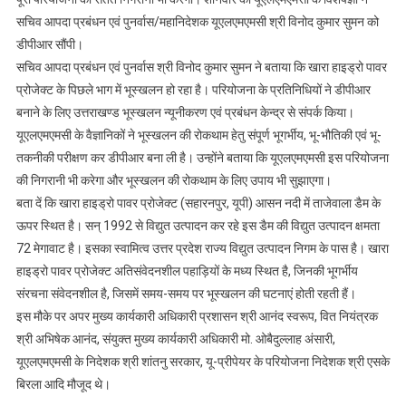
पुनर्वास
सचिव आपदा प्रबंधन एवं पुनर्वास/महानिदेशक यूएलएमएमसी श्री विनोद कुमार सुमन को
श्री
डीपीआर सौंपी।
विनोद
सचिव आपदा प्रबंधन एवं पुनर्वास श्री विनोद कुमार सुमन ने बताया कि खारा हाइड्रो पावर
कुमार
प्रोजेक्ट के पिछले भाग में भूस्खलन हो रहा है। परियोजना के प्रतिनिधियों ने डीपीआर
सुमान
बनाने के लिए उत्तराखण्ड भूस्खलन न्यूनीकरण एवं प्रबंधन केन्द्र से संपर्क किया।
को
यूएलएमएमसी के वैज्ञानिकों ने भूस्खलन की रोकथाम हेतु संपूर्ण भूगर्भीय, भू-भौतिकी एवं भू-
सौंपी
तकनीकी परीक्षण कर डीपीआर बना ली है। उन्होंने बताया कि यूएलएमएमसी इस परियोजना
डीपीआर
की निगरानी भी करेगा और भूस्खलन की रोकथाम के लिए उपाय भी सुझाएगा।
बता दें कि खारा हाइड्रो पावर प्रोजेक्ट (सहारनपुर, यूपी) आसन नदी में ताजेवाला डैम के
ऊपर स्थित है। सन् 1992 से विद्युत उत्पादन कर रहे इस डैम की विद्युत उत्पादन क्षमता
72 मेगावाट है। इसका स्वामित्व उत्तर प्रदेश राज्य विद्युत उत्पादन निगम के पास है। खारा
हाइड्रो पावर प्रोजेक्ट अतिसंवेदनशील पहाड़ियों के मध्य स्थित है, जिनकी भूगर्भीय
संरचना संवेदनशील है, जिसमें समय-समय पर भूस्खलन की घटनाएं होती रहती हैं।
इस मौके पर अपर मुख्य कार्यकारी अधिकारी प्रशासन श्री आनंद स्वरूप, वित नियंत्रक
श्री अभिषेक आनंद, संयुक्त मुख्य कार्यकारी अधिकारी मो. ओबैदुल्लाह अंसारी,
यूएलएमएमसी के निदेशक श्री शांतनु सरकार, यू-प्रीपेयर के परियोजना निदेशक श्री एसके
बिरला आदि मौजूद थे।