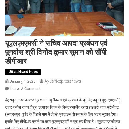
यूएलएमएमसी ने सचिव आपदा प्रबंधन एवं
पुनर्वास श्री विनोद कुमार सुमान को सौंपी
डीपीआर
Uttarakhand News
Ayushiexpressnews
January 4, 2025
On
Leave A Comment
यूएलएमएमसी
देहरादून। उत्तराखण्ड भूस्खलन न्यूनीकरण एवं प्रबंधन केन्द्र, देहरादून (यूएलएमएमसी)
ने
उत्तर प्रदेश राज्य विद्युत उत्पादन निगम के नियंत्रणाधीन खारा हाइड्रो पावर प्रोजेक्ट
सचिव
(सहारनपुर, यूपी) के पिछले भाग में हो रहे भूस्खलन रोकथाम के लिए अहम सुझाव देगा।
आपदा
इसके लिए डीपीआर बनाने का काम यूएलएमएमसी ने पूरा कर लिया है। यूएलएमएमसी इस
प्रबंधन
एवं
पूरी परियोजना की सतत निगरानी भी करेगा। शनिवार को यूएलएमएमसी के विशेषज्ञों ने