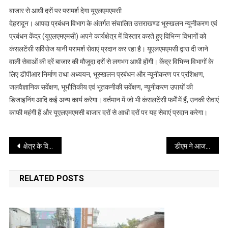
बाजार से आधी दरों पर परामर्श देगा यूएलएमएमसी
देहरादून। आपदा प्रबंधन विभाग के अंतर्गत संचालित उत्तराखण्ड भूस्खलन न्यूनीकरण एवं
प्रबंधन केंद्र (यूएलएमएमसी) अपने कार्यक्षेत्र में विस्तार करते हुए विभिन्न विभागों को
कंसलटेंसी सर्विसेज यानी परामर्श सेवाएं प्रदान कर रहा है। यूएलएमएमसी द्वारा दी जाने
वाली सेवाओं की दरें बाजार की मौजूदा दरों से लगभग आधी होंगी। केंद्र विभिन्न विभागों के
लिए डीपीआर निर्माण तथा अध्ययन, भूस्खलन प्रबंधन और न्यूनीकरण पर प्रशिक्षण,
जलवैज्ञानिक सर्वेक्षण, भूभौतिकीय एवं भूतकनीकी सर्वेक्षण, न्यूनीकरण उपायों की
डिजाइनिंग आदि कई अन्य कार्य करेगा। वर्तमान में जो भी कंसलटेंसी फर्में में हैं, उनकी सेवाएं
काफी महंगी हैं और यूएलएमएमसी बाजार दरों से आधी दरों पर यह सेवाएं प्रदान करेगा।
Post
क्षेत्र के विकास के लिए मुख्यमंत्री ने की कई घोषणाएं
डीएम ने आज प्रातः काल मसूरी डायवर्जन राजपुर रोड़ से पहली अत्याधुनिक मोबााईल आई क्लिनिक को हरीझण्डी दिखाकर रवाना किया
navigation
RELATED POSTS