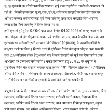
सोमवार को श्रीमती राधा रतूड़ी, मुख्य सचिव महोदया, उत्तराखण्ड शासन द्वारा
की
यू0यू0एस0डी.ए0 परियोजनाओं के सापेक्षतः हाई पावर स्क्रीनिंग कमेटी की अध्यक्षता की
परियोजना
गई थी। जिसमें उनके द्वारा यू0यू0एस0डी0ए0 को ऋण समझौते पर केन्द्रीय स्तर पर
हेतु
अपेक्षित समस्त अपौचारिकताएं पूर्ण किये जाने हेतु तथा ऋण समझौते को यथाशीघ्र
किये
हस्ताक्षरित किये जाने हेतु निर्देशित किया गया था।
जायेेगें
इसी क्रम में यू0यू0एस0डी0ए0 द्वारा आज दिनांक 04.02.2025 को केन्द्र सरकार के
ऋण
समझौते
अहम मंत्रालयों वित्त मंत्रालय, आवास एवं नगरीय मंत्रालय, तथा केन्द्रीय लोक स्वास्थय
पर
एवं पर्यावरण अभियान्त्रिकी संस्थान (सी0पी0एच0ई0ई0ओ0), के उच्चाधिकारियों से
हस्ताक्षर
वर्चुअल वार्तालाप किया। जिसके क्रम में यूरोपियन निवेश बैंक द्वारा स्वीकृत ऋण धनराशि
कुल 238 मीलियन डॉलर हेतु आगामी माह में ऋण समझौते को मूर्त रूप दिया जायेगा तथा
अभिलेखों पर हस्ताक्षर किये जायेंगे। उक्त परियोजना हेतु 80 व 20 के अनुपात में
यूरोपियन निवेश बैंक व राज्य सरकार द्वारा क्रमशः 191 मिलियन डॉलर तथा 47 मीलियन
डॉलर दिये जायेंगे। परियोजना के माध्यम से रूद्रपुर, सिंतारगंज, पिथौरागढ़ तथा काशीपुर
नगरों में पेयजल तथा सीवरेज प्रणाली के कार्य किये जाने प्रस्तावित हैं।
वर्चुअल बैठक के दौरान भारत सरकार की ओर से श्री अर्पणा भाटिया, मुख्य सलाहकार, वित्त
मंत्रालय, आर्थिक कार्य विभाग, भारत सरकार, श्रीमती रजनी तनेजा, निदेशक, वित्त
मंत्रालय, आर्थिक कार्य विभाग, भारत सरकार, डॉ0 रमाकान्त, विशेषज्ञ सलाहकार, महुआ,
श्री पंकज गंगवार, अनु सचिव, आर्थिक कार्य विभाग, भारत सरकार, श्री जी0 हरेन्द्र