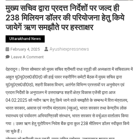
मुख्य सचिव द्वारा प्रदत्त निर्देशों पर जल्द ही
238 मिलियन डॉलर की परियोजना हेतु किये
जायेेगें ऋण समझौते पर हस्ताक्षर
Uttarakhand News
Ayushiexpressnews
February 4, 2025
On
Leave A Comment
मुख्य
देहरादून। विगत सोमवार को मुख्य सचिव श्रीमती राधा रतूड़ी की अध्यक्षता में सचिवालय में
सचिव
आहूत यू0यू0एस0डी0ए0 की हाई पावर स्क्रीनिंग कमेटी बैठक में मुख्य सचिव द्वारा
द्वारा
यू0यू0एस0डी0ए0, शहरी विकास विभाग, अतंर्गत विभिन्न प्रस्तावों पर अनुमोदन एवं
प्रदत्त
प्रदत्त निर्देशों के अनुपालन में उत्तराखण्ड शहरी क्षेत्र विकास एजेंसी द्वारा आज
निर्देशों
पर
04.02.2025 को नवीन ऋण हेतु किये जाने वाले समझौते के सम्बन्ध में वित्त मंत्रालय,
जल्द
भारत सरकार, आवास एवं नगरीय मंत्रालय (महुआ), भारत सरकार तथा केन्द्रीय लोक
ही
स्वास्थय एवं पर्यावरण अभियान्त्रिकी संस्थान, भारत सरकार से वर्चुअल वार्तालाप किया
238
गया । उक्त ऋण हेतु यूरोपियन निवेश बैंक द्वारा कुल 238 मीलियन डॉलर स्वीकृत किये
मिलियन
जा चुके हैं।
डॉलर