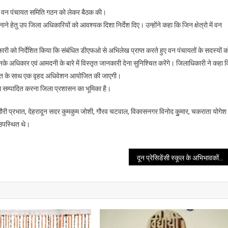
डीएम
में वन पंचायत समिति गठन को लेकर बैठक की।
जल्द
े हेतु उप जिला अधिकारियों को आवश्यक दिशा निर्देश दिए। उन्होंने कहा कि जिन क्षेत्रो में वन
बुलाने
जा
ारी को निर्देशित किया कि संबंधित डीएफओ से अभिलेख प्राप्त करते हुए वन पंचायतों के सदस्यों क
रहे
हैं
े अधिकार एवं आमदनी के बारे में विस्तृत जानकारी देना सुनिश्चित करेंगे। जिलाधिकारी ने कहा 
वन
ायत के साथ एक वृहद अधिवेशन आयोजित की जाएगी।
पंचायत
से सम्पादित करना जिला प्रशासन का भूमिका है।
का
वृहद
री प्रभात, देहरादून सदर कुमकुम जोशी, गौरव चटवाल, विकासनगर विनोद कुुमार, चकराता योगेश
अधिवेशन
 उपस्थित थे।
दून प्रेसिडेंसी स्कूल के अभिभावकों की लड़ाई लड़ेगी एनएपीएसआर