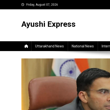
Skip
Friday, August 07, 2026
to
content
Ayushi Express
Uttarakhand News
National News
Inter