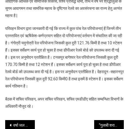
औद्योगिक आर्थिक एवं सामाजिक विकास, विश्व प्रसिद्ध धामों, तीर्थ में वर्ष भर श्रद्धालुओं के
के
सुगम आवागमन तथा सामरिक महत्व के दृष्टिगत रेलवे का अवसंरचना का राज्य हेतु अत्यंत
विकास
महत्व है |
के
सम्बन्ध
परिवहन विभाग द्वारा जानकारी दी गई कि राज्य में कुल पांच रेल परियोजनाएं हैं जिनमें तीन
में
प्रस्तावित एवं ऋषिकेश-कर्णप्रयाग सहित दो परियोजनाएं वर्तमान में संचालित की जा रही
बैठक
है। गंगोत्री यमुनोत्री रेल परियोजना जिसकी कुल दूरी 121.76 किमी है तथा 10 स्टेशन
ली
हैं। इसका सर्वेक्षण कार्य पूरा हो चुका है तथा डीपीआर रेलवे बोर्ड को उपलब्ध करा दी गई
है। इस पर अनुमोदन प्रतीक्षित है। टनकपुर बागेश्वर रेल परियोजना जिसकी कुल दूरी
170.70 किमी है तथा 12 स्टेशन हैं। इसका सर्वेक्षण कार्य पूरा हो चुका है तथा डीपीआर
रेलवे बोर्ड को उपलब्ध करा दी गई है। इस पर अनुमोदन प्रतीक्षित है। देहरादून -सहारनपुर
रेल परियोजना जिसकी कुल दूरी 92.60 किमी0 है तथा इसमें 8 स्टेशन है। इसका सर्वेक्षण
कार्य गतिमान है।
बैठक में सचिव परिवहन, अपर सचिव परिवहन, सचिव एमडीडीए सहित सम्बन्धित विभागों के
अधिकारी मौजूद रहे।
Post
वर्षा जल संरक्षण और भूजल स्तर को बढ़ाने के लिए प्रभावी कदम उठाए जाएं
“गुलाबी शरारा” गीत के 300 मिलियन से अधिक व्यूज ने यह सिद्ध कर दिया है कि राज्य के युवा प्रतिभा सम्पन्न है- सीएम