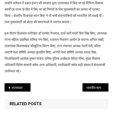
उन्होंने वर्तमान में डबल इंजन की सरकार द्वारा उत्तराखंड में किए जा रहे विभिन्न विकास
कार्यों एवं राज्य के हित में लिए जा रहे निर्णयों के लिए मुख्यमंत्री का आभार भी प्रकट
किया। क्षेत्रीय विधायक मदन बिष्ट ने भी सभी क्षेत्रवासियों को नवरात्रि की बधाई दी।
तथा मुख्यमंत्री को क्षेत्र की समस्याओं से अवगत कराया।
इस दौरान विधायक रानीखेत डॉ प्रमोद नैनवाल, दर्जा धारी मंत्री शिव सिंह बिष्ट, उपाध्यक्ष
राज्य महिला उद्यमिता परिषद गंगा बिष्ट, पलायन निवारण आयोग के सदस्य अनिल साही,
प्रशासक विकासखंड चौखुटिया किरण बिष्ट, नगर पंचायत अध्यक्ष रेवती देवी, चौत्र
अष्टमी मेला समिति अध्यक्ष कुलदीप बिष्ट, अग्नेरी मेला समिति अध्यक्ष दयाल सिंह,
जिलाधिकारी आलोक कुमार पांडेय, वरिष्ठ पुलिस अधीक्षक देवेंद्र पींचा, मुख्य विकास
अधिकारी दिवेश शाशनी समेत अन्य अधिकारी, पदाधिकारी समेत बड़ी संख्या में क्षेत्रवासी
उपस्थित रहे।
Post
राज्यपाल ने मधु वाटिका, गौरा देवी प्रशिक्षण केंद्र एवं देवकीनंदन अग्रवाल ऑफ बाजपुर छात्र मनोरंजन केंद्र का शुभारंभ किया
भारतीय मानक ब्यूरो (बीआईएस), देहरादून शाखा द्वारा ज्वैलर्स जागरूकता कार्यक्रम का आयोजन होटल विवाह, पिथौरागढ़ में किया गया
navigation
RELATED POSTS