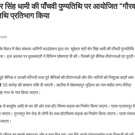
री शेर सिंह धामी की पाँचवी पुण्यतिथि पर आयोजित “गौर
तिथि प्रतिभाग किया
On
ment
मुख्यमंत्री
ैदान में सेवा संकल्प धारिणी फाउंडेशन द्वारा स्व. सूबेदार श्री शेर सिंह धामी की पाँचवी
पुण्यतिथि
ने
 इस अवसर पर मुख्यमंत्री ने विभिन्न घोषणाएं भी की। जिसमें पूर्व सैनिक वीरांगनाओं एवं पुत्री
खटीमा
में
स्व.
 पूर्व सैनिक व उनकी पत्नियों तथा पूर्व सैनिकों की वीरांगनाओं और वीर नारियों को निशुल्क बद्री धाम
सूबेदार
.50 करोड़ की सम्मान राशि दी जाएगी। खटीमा में मोहम्मदपुर भुड़िया का नाम शहीद राणा वीरेंद्र
श्री
शेर
सिंह नगर के नाम किया जाएगा।
सिंह
ंह से बासुदेव आदि के घर की ओर तक हॉट मिक्स सड़क का निर्माण किया जाएगा। ग्राम प्रतापपुर में
धामी
की
ा जाएगा। पुरनापुर मेन रोड से जोगी ठेर तक हॉटमिक्स सड़क का निर्माण किया जाएगा। ग्राम पंचा
पाँचवी
ा जाएगा।
पुण्यतिथि
पर
दिन मेरे जीवन का सबसे कष्टप्रद और दुःखद दिन रहा, जब मैंने अपने प्रेरणास्रोत पूज्य पिताजी को खो