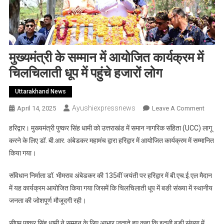
मुख्यमंत्री के सम्मान में आयोजित कार्यक्रम में
चिलचिलाती धूप में पहुंचे हजारों लोग
Uttarakhand News
Ayushiexpressnews
On
April 14, 2025
Leave A Comment
मुख्यमंत्र
हरिद्वार। मुख्यमंत्री पुष्कर सिंह धामी को उत्तराखंड में समान नागरिक संहिता (UCC) लागू
के
करने के लिए डॉ. बी.आर. अंबेडकर महामंच द्वारा हरिद्वार में आयोजित कार्यक्रम में सम्मानित
सम्मान
किया गया।
में
आयोजि
संविधान निर्माता डॉ. भीमराव अंबेडकर की 135वीं जयंती पर हरिद्वार में बी.एच.ई.एल मैदान
कार्यक्र
में यह कार्यक्रम आयोजित किया गया जिसमें कि चिलचिलाती धूप में बङी संख्या में स्थानीय
में
चिलचिल
जनता की जोशपूर्ण मौजूदगी रही।
धूप
सीएम पुष्कर सिंह धामी ने सम्मान के लिए आभार जताते हुए कहा कि इतनी बङी संख्या में
में