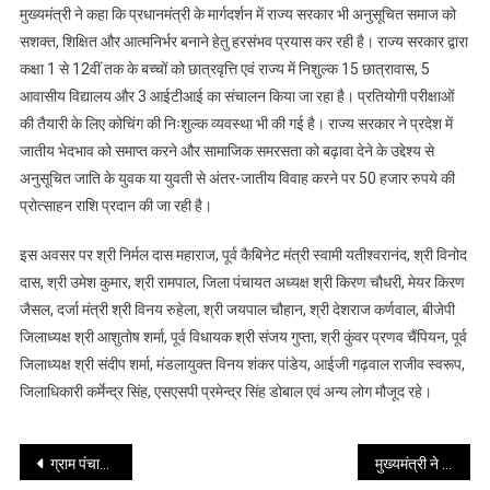
मुख्यमंत्री ने कहा कि प्रधानमंत्री के मार्गदर्शन में राज्य सरकार भी अनुसूचित समाज को
सशक्त, शिक्षित और आत्मनिर्भर बनाने हेतु हरसंभव प्रयास कर रही है। राज्य सरकार द्वारा
कक्षा 1 से 12वीं तक के बच्चों को छात्रवृत्ति एवं राज्य में निशुल्क 15 छात्रावास, 5
आवासीय विद्यालय और 3 आईटीआई का संचालन किया जा रहा है। प्रतियोगी परीक्षाओं
की तैयारी के लिए कोचिंग की निःशुल्क व्यवस्था भी की गई है। राज्य सरकार ने प्रदेश में
जातीय भेदभाव को समाप्त करने और सामाजिक समरसता को बढ़ावा देने के उद्देश्य से
अनुसूचित जाति के युवक या युवती से अंतर-जातीय विवाह करने पर 50 हजार रुपये की
प्रोत्साहन राशि प्रदान की जा रही है।
इस अवसर पर श्री निर्मल दास महाराज, पूर्व कैबिनेट मंत्री स्वामी यतीश्वरानंद, श्री विनोद
दास, श्री उमेश कुमार, श्री रामपाल, जिला पंचायत अध्यक्ष श्री किरण चौधरी, मेयर किरण
जैसल, दर्जा मंत्री श्री विनय रुहेला, श्री जयपाल चौहान, श्री देशराज कर्णवाल, बीजेपी
जिलाध्यक्ष श्री आशुतोष शर्मा, पूर्व विधायक श्री संजय गुप्ता, श्री कुंवर प्रणव चैंपियन, पूर्व
जिलाध्यक्ष श्री संदीप शर्मा, मंडलायुक्त विनय शंकर पांडेय, आईजी गढ़वाल राजीव स्वरूप,
जिलाधिकारी कर्मेन्द्र सिंह, एसएसपी प्रमेन्द्र सिंह डोबाल एवं अन्य लोग मौजूद रहे।
Post
ग्राम पंचायतों में ठोस अपशिष्ट प्रबंधन से आजीविका संर्वधन की अभिनव पहल
मुख्यमंत्री ने वर्चुअल माध्यम से कर्णप्रयाग (चमोली) में आयोजित बैशाखी धार्मिक पर्यटन, सांस्कृतिक एवं विकास मेला-2025 को किया संबोधित