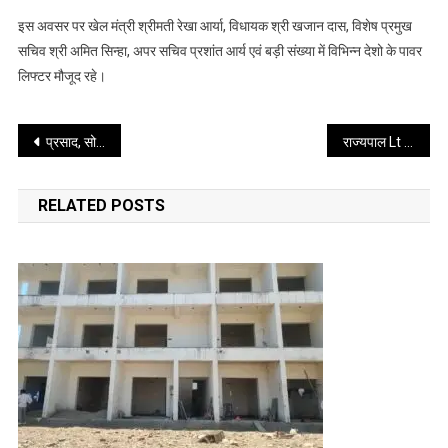
इस अवसर पर खेल मंत्री श्रीमती रेखा आर्या, विधायक श्री खजान दास, विशेष प्रमुख
सचिव श्री अमित सिन्हा, अपर सचिव प्रशांत आर्य एवं बड़ी संख्या में विभिन्न देशो के पावर
लिफ्टर मौजूद रहे।
Post
प्रसाद, सोवेनियर, स्थानीय उत्पाद के स्टॉल से लेकर होमस्टे का कारोबार
राज्यपाल Lt Gen Gurmit Singh ने आज प्रातः पवित्र केदारनाथ धाम पहुंचकर बाबा केदार के दर्शन किए
navigation
RELATED POSTS