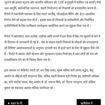
के
जुटाने की क्षमता बढ़ाना और भारतीय संविधान की 12वीं अनुसूची में शामिल 18 कार्यों (जैसे
लिए
जल आपूर्ति, सार्वजनिक स्वास्थ्य, शहरी नियोजन) को निकायों को हस्तांतरित करना है।
सेतु
रिपोर्ट में तकनीकी नवाचार के लिए स्मार्ट गवर्नेंस, जीआईएस मैपिंग और डेटा-आधारित
आयोग
निर्णय लेने को बढ़ावा देना भी है। इसके साथ ही निकायों के कर्मचारियों और निर्वाचित
ने
प्रतिनिधियों के लिए प्रशिक्षण कार्यक्रम आयोजित करने का सुझाव दिया गया है।
सौंपी
मुख्यमंत्री
रिपोर्ट में महाराष्ट्र, मध्य प्रदेश, उड़ीसा आदि राज्यों में इस दिशा में किए गए सुधारों के बारे में
को
भी विस्तार से जानकारी दी गई है। देश के सफल शहरी निकायों के मॉडलों को उत्तराखण्ड
रिपोर्ट
की विशिष्ट आवश्यकताओं के अनुरूप प्रभावी रूप से ढ़ाले जाने के लिए भी सुझाव दिये गये
हैं। रिपोर्ट में आपदा-रोधी योजना और भूस्खलन प्रबंध नियोजन में आम लोगों की राय को
प्राथमिकता देने का भी जिक्र किया गया है।
इस अवसर पर कैबिनेट मंत्री डॉ. धन सिंह रावत, मुख्य सचिव श्री आनंद बर्द्धन, सेतु
आयोग के सीईओ श्री शत्रुघ्न सिंह, सचिव शहरी विकास श्री नितेश झा, श्रीमती राधिका
झा, श्री चंद्रेश यादव, सेतु आयोग से डॉ. भावना सिंधे, डॉ. प्रिया भारद्वाज, श्री अंकित
कुमार एवं शहजाद अहमद मलिक उपस्थित रहे।
Post
शहर के तीनों निर्माणाधीन ऑटोमेटेड पार्किंग दिखेगा आधुनिक स्वरूप में
ऋषिकेश में जानकी सेतु के पास राफ्टिंग मैनेजमेंट सेंटर के निर्माण कार्य एवं डोईवाला-दूधली मोटर मार्ग के डबललेन कार्य को स्वीकृति प्रदान की गई