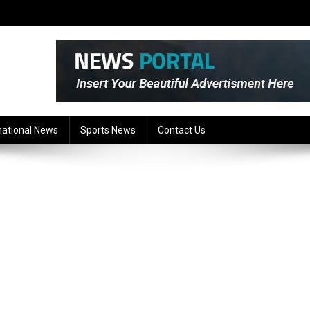
national News
Sports News
Contact Us