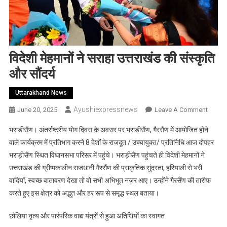
विदेशी मेहमानों ने सराहा उत्तराखंड की संस्कृति
और सौंदर्य
Uttarakhand News
Ayushiexpressnews
On
June 20, 2025
Leave A Comment
विदेशी
भराड़ीसैंण। अंतर्राष्ट्रीय योग दिवस के अवसर पर भराड़ीसैंण, गैरसैंण में आयोजित होने
मेहमानों
वाले कार्यक्रम में प्रतिभाग करने 8 देशों के राजदूत / उच्चायुक्त/ प्रतिनिधि आज दोपहर
ने
भराड़ीसैंण स्थित विधानसभा परिसर में पहुंचे। भराड़ीसैंण पहुंचते ही विदेशी मेहमानों ने
सराहा
उत्तराखंड की ग्रीष्मकालीन राजधानी गैरसैंण की प्राकृतिक सुंदरता, हरियाली से भरी
उत्तराख
की
वादियाँ, स्वच्छ वातावरण देखा तो वो सभी अभिभूत नज़र आए। उन्होंने गैरसैंण की तारीफ
संस्कृति
करते हुए इस क्षेत्र को अद्भुत और हर रूप से समृद्ध स्थल बताया।
और
सौंदर्य
छोलिया नृत्य और पारंपरिक वाद्य यंत्रों से हुआ अतिथियों का स्वागत