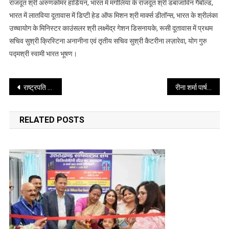
राजदूत श्री अरुणकोमर हार्डियन, भारत में मंगोलिया के राजदूत श्री डंबाजाविन गैंबोल्ड,
भारत में लातविया दूतावास में डिप्टी हेड ऑफ मिशन श्री मार्क्स डीतॉन्स, भारत के श्रीलंका
उच्चायोग के मिनिस्टर काउंसलर श्री लक्ष्मेंद्र गेशन डिसनायके, रूसी दूतावास में प्रथम
सचिव सुश्री क्रिस्टिना अनानीना एवं तृतीय सचिव सुश्री कैटरीना लज़ारेवा, योग गुरु
पद्मश्री स्वामी भारत भूषण।
Post
राष्ट्रपति श्रीमती द्रौपदी मुर्मु के उत्तराखण्ड आगमन पर जौलीग्रांट एयरपोर्ट में राज्यपाल तथा मुख्यमंत्री ने उनका स्वागत एवं अभिनंदन किया
रीना शर्मा पार्षद (नगरनिगम) एवं जतिन स्वरूप भटनागर (गंगासभा) रहे मुख्य अतिथि
navigation
RELATED POSTS