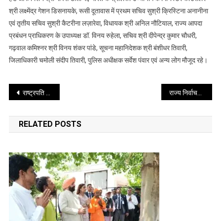
श्री लक्ष्मेंद्र गेशन डिसनायके, रूसी दूतावास में प्रथम सचिव सुश्री क्रिस्टिना अनानीना
एवं तृतीय सचिव सुश्री कैटरीना लज़ारेवा, विधायक श्री अनिल नौटियाल, राज्य आपदा
प्रबंधन प्राधिकरण के उपाध्यक्ष डॉ. विनय रुहेला, सचिव श्री दीपेन्द्र कुमार चौधरी,
गढ़वाल कमिश्नर श्री विनय शंकर पांडे, सूचना महानिदेशक श्री बंशीधर तिवारी,
जिलाधिकारी चमोली संदीप तिवारी, पुलिस अधीक्षक सर्वेश पंवार एवं अन्य लोग मौजूद रहे।
Post
राष्ट्रपति द्रौपदी मुर्मू ने देहरादून में किया 11 वें अंतरराष्ट्रीय योग दिवस का शुभारंभ
राज्य निर्वाचन आयुक्त श्री सुशील कुमार ने त्रिस्तरीय पंचायतों के सामान्य निर्वाचन को लेकर तय कार्यक्रम एवं आयोग की तैयारियों की जानकारी दी
navigation
RELATED POSTS