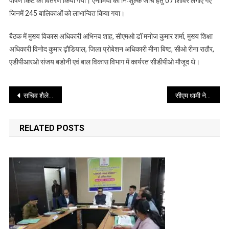
पोषण किट का वितरण किया गया। एनीमिया की निःशुल्क जांच हेतु 07 शिविर लगाए गए
जिनमें 245 बालिकाओं को लाभान्वित किया गया।
बैठक में मुख्य विकास अधिकारी अभिनव शाह, सीएमओ डॉ मनोज कुमार शर्मा, मुख्य शिक्षा
अधिकारी विनोद कुमार ढ़ौडियाल, जिला प्रोबेशन अधिकारी मीना बिष्ट, सीओ रीना राठौर,
एडीपीआरओ संजय बडोनी एवं बाल विकास विभाग में कार्यरत सीडीपीओ मौजूद थे।
Post
सचिव शैलेश बगौली ने ऊधम सिंह नगर में पेयजल योजनाओं का किया निरीक्षण, AMRUT-I में समयबद्ध कार्ययोजना और जागरूकता बढ़ाने पर जोर
सीएम धामी ने आज मुख्यमंत्री आवास में हरियाणा के मुख्यमंत्री श्री नायब सिंह सैनी का स्वागत एवं अभिनंदन किया
navigation
RELATED POSTS