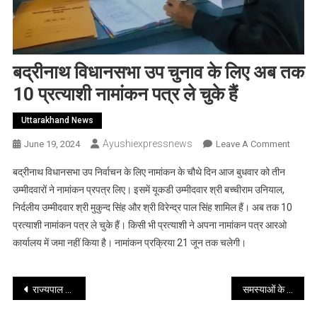
बद्रीनाथ विधानसभा उप चुनाव के लिए अब तक
10 प्रत्याशी नामांकन पत्र ले चुके हैं
Uttarakhand News
Ayushiexpressnews
On
June 19, 2024
Leave A Comment
बद्रीना
बद्रीनाथ विधानसभा उप निर्वाचन के लिए नामांकन के चौथे दिन आज बुधवार को तीन
विधानस
उम्मीदवारों ने नामांकन प्रपत्र लिए। इसमें यूकडी उम्मीदवार श्री बच्चीराम उनियाल,
उप
निर्दलीय उम्मीदवार श्री मुकुन्द सिंह और श्री विरेन्द्र पाल सिंह शामिल हैं। अब तक 10
चुनाव
प्रत्याशी नामांकन पत्र ले चुके हैं। किसी भी प्रत्याशी ने अपना नामांकन पत्र आरओ
के
लिए
कार्यालय में जमा नहीं किया है। नामांकन प्रक्रिया 21 जून तक चलेगी।
अब
तक
Post
राज्यपाल ने आज अल्मोड़ा के काकड़ीघाट स्थित ज्ञान वृक्ष (पीपल) में जलाभिषेक कर ध्यान कक्ष में ध्यान लगाया
समस्याओं के समाधान के लिए दिव्यांग फरियादियों के पास स्वयं पहुंचती हैं मुख्य सचिव श्रीमती राधा रतूड़ी
10
प्रत्याशी