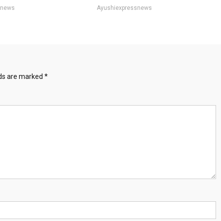
snews
Ayushiexpressnews
lds are marked
*