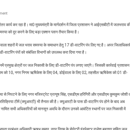
On
ment
जल
तर कार्य कर रहा है। मा0 मुख्यमंत्री के मार्गदर्शन में जिला प्रशासन ने आईएसबीटी में जलभराव क
निकासी
मस्या को दूर करने के लिए बड़ा एक्शन प्लान तैयार किया है।
के
लिए
वाला शहरों में जल भराव समस्या के समाधान हेतु 17 डी-वाटरिंग पंप लिए गए है। अपर जिलाधिकार
जिला
वाटरिंग पंपों को संबंधित विभागों को उपलब्ध करा दिया गया है।
प्रशासन
ने
इनमें प्रमुख क्षेत्रों पर जल निकासी के लिए डी-वाटरिंग पंप लगाए जाएंगे। जिसकी कार्रवाई प्रशासन 
लिए
 निगम को 10, नगर निगम ऋषिकेश के लिए 04, डोईवाला के लिए 02, तहसील ऋषिकेश को 01 डी-
17
डी-
वाटरिंग
पंप,
्या से निपटने के लिए नगर मजिस्ट्रेट प्रत्यूष सिंह, एसडीएम हरिगिरी और एसडीएम कुमकुम जोशी 
विभागों
्रतिक्रिया टीमें (क्यूआरटी) भी तैनात की है। क्यूआरटी के पास डी-वाटरिंग पंप होने के बाद अब
को
ें नामित सभी अधिकारियों को मानसून अवधि के दौरान उनको आवंटित स्थानों पर जल निकासी में
कराए
उपलब्ध
आपदा प्रबंधन अधिकारी ऋषभ कुमार, नगर निगम के सेनेटरी इंस्पेक्टर राजेश बहुगुणा सहित जल