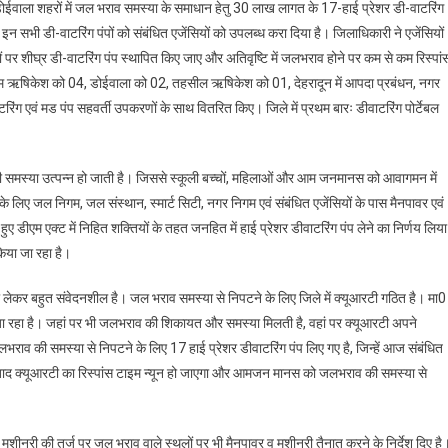
ोईवाला शहरों में जल भराव समस्या के समाधान हेतु 30 लाख लागत के 17-हाई प्रेशर डी-वाटरिंग
में
 सभी डी-वाटरिंग पंपों को संबंधित एजेंसियों को उपलब्ध करा दिया है। जिलाधिकारी ने एजेंसियों
जलभराव
ों पर शीघ्र डी-वाटरिंग पंप स्थापित किए जाए और अतिवृष्टि में जलभराव होने पर कम से कम रिस्पां
की
समस्या
गम ऋषिकेश को 04, डोईवाला को 02, तहसील ऋषिकेश को 01, देहरादून में आपदा प्रबंधन, नगर
से
रिंग एवं मड पंप सहवर्ती उपकरणों के साथ वितरित किए। जिले में प्रथम बारः डीवाटरिंग पोर्टेबल
मिलेगा
छुटकारा
राव की समस्या उत्पन्न हो जाती है। जिससे स्कूली बच्चों, महिलाओं और आम जनमानस को आवागमन में
िए जल निगम, जल संस्थान, स्मार्ट सिटी, नगर निगम एवं संबंधित एजेंसियों के पास मैनपावर एवं
ए डीएम एक्ट में निहित शक्तियों के तहत जनहित में हाई प्रेशर डीवाटरिंग पंप लेने का निर्णय लिया
किया जा रहा है।
 को लेकर बहुत संवेदनशील है। जल भराव समस्या से निपटने के लिए जिले में क्यूआरटी गठित है। मा0
िया जा रहा है। जहां पर भी जलभराव की शिकायत और समस्या मिलती है, वहां पर क्यूआरटी अपने
भराव की समस्या से निपटने के लिए 17 हाई प्रेशर डीवाटरिंग पंप लिए गए है, जिन्हें आज संबंधित
के बाद क्यूआरटी का रिस्पांस टाइम न्यून हो जाएगा और आमजन मानस को जलभराव की समस्या से
एवं मशीनरी की तर्ज पर जल भराव वाले स्थलों पर भी मैनपावर व मशीनरी तैनात करने के निर्देश दिए है