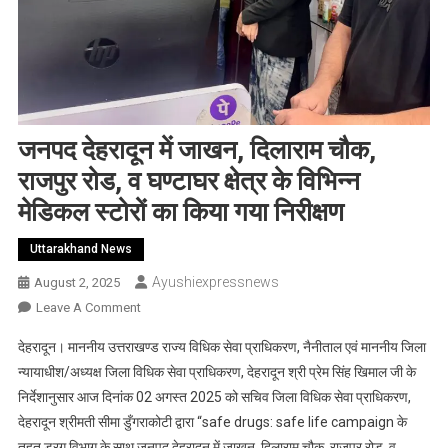
जनपद देहरादून में जाखन, दिलाराम चौक,
राजपुर रोड, व घण्टाघर क्षेत्र के विभिन्न
मेडिकल स्टोरों का किया गया निरीक्षण
Uttarakhand News
Ayushiexpressnews
August 2, 2025
On
Leave A Comment
जनपद
देहरादून। माननीय उत्तराखण्ड राज्य विधिक सेवा प्राधिकरण, नैनीताल एवं माननीय जिला
देहरादून
न्यायाधीश/अध्यक्ष जिला विधिक सेवा प्राधिकरण, देहरादून श्री प्रेम सिंह खिमाल जी के
में
निर्देशानुसार आज दिनांक 02 अगस्त 2025 को सचिव जिला विधिक सेवा प्राधिकरण,
जाखन,
देहरादून श्रीमती सीमा डुँगराकोटी द्वारा “safe drugs: safe life campaign के
दिलाराम
चौक,
तहत ड्रग विभाग के साथ जनपद देहरादून में जाखन, दिलाराम चौक, राजपुर रोड, व