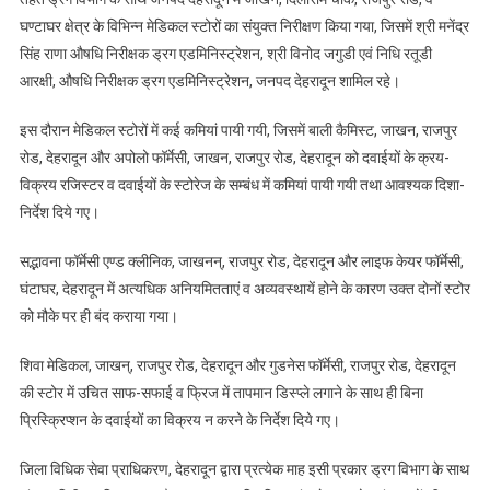
राजपुर
घण्टाघर क्षेत्र के विभिन्न मेडिकल स्टोरों का संयुक्त निरीक्षण किया गया, जिसमें श्री मनेंद्र
रोड,
सिंह राणा औषधि निरीक्षक ड्रग एडमिनिस्ट्रेशन, श्री विनोद जगुडी एवं निधि रतूडी
व
आरक्षी, औषधि निरीक्षक ड्रग एडमिनिस्ट्रेशन, जनपद देहरादून शामिल रहे।
घण्टाघर
क्षेत्र
इस दौरान मेडिकल स्टोरों में कई कमियां पायी गयी, जिसमें बाली कैमिस्ट, जाखन, राजपुर
के
रोड, देहरादून और अपोलो फॉर्मेसी, जाखन, राजपुर रोड, देहरादून को दवाईयों के क्रय-
विभिन्न
विक्रय रजिस्टर व दवाईयों के स्टोरेज के सम्बंध में कमियां पायी गयी तथा आवश्यक दिशा-
मेडिकल
निर्देश दिये गए।
स्टोरों
का
स‌द्भावना फॉर्मेसी एण्ड क्लीनिक, जाखनन्, राजपुर रोड, देहरादून और लाइफ केयर फॉर्मेसी,
किया
घंटाघर, देहरादून में अत्यधिक अनियमितताएं व अव्यवस्थायें होने के कारण उक्त दोनों स्टोर
गया
को मौके पर ही बंद कराया गया।
निरीक्षण
शिवा मेडिकल, जाखन्, राजपुर रोड, देहरादून और गुडनेस फॉर्मेसी, राजपुर रोड, देहरादून
की स्टोर में उचित साफ-सफाई व फ्रिज में तापमान डिस्प्ले लगाने के साथ ही बिना
प्रिस्क्रिप्शन के दवाईयों का विक्रय न करने के निर्देश दिये गए।
जिला विधिक सेवा प्राधिकरण, देहरादून द्वारा प्रत्येक माह इसी प्रकार ड्रग विभाग के साथ