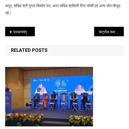
कपूर, सचिव श्री युगल किशोर पंत, अपर सचिव श्रीमती रीना जोशी एवं अन्य लोग मौजूद
रहे।
Post
प्रधानमंत्री किसान सम्मान निधि की 20वीं किस्त के तहत उत्तराखण्ड के 08 लाख 28 हजार 787 लाभार्थी किसान परिवारों को 184.25 करोड़ रुपये की धनराशि हस्तांतरित की गई
कंट्रोल रूम को अब तक मिली 251 शिकायतें, 247 निस्तारित
navigation
RELATED POSTS