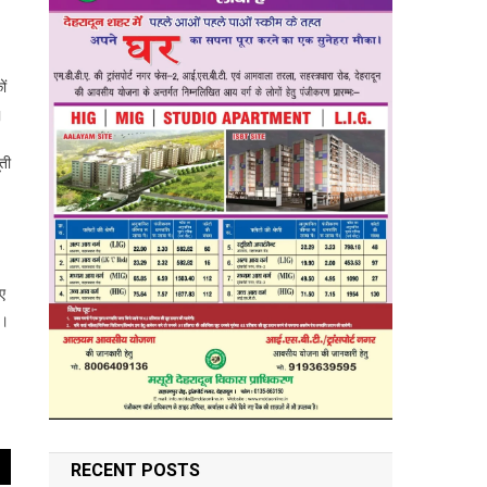
ों
।
ूती
गए
े।
RECENT POSTS