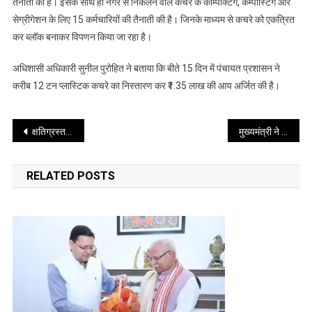
तैनाती की है। इसके साथ ही नगर से निकलने वाले
कचरे के कॉम्पेक्टिंग, कम्पोस्टिंग और
टन
सेग्रीगेशन के लिए 15 कर्मचारियों की तैनाती की है। जिनके माध्यम से कचरे को एकत्रित
प्लास्टिक
कर ब्लॉक बनाकर विपणन किया जा रहा है।
कचरे
का
अधिशासी अधिकारी सुनील पुरोहित ने बताया कि बीते 15 दिन में पंचायत प्रशासन ने
निस्तारण
करीब 12 टन प्लास्टिक कचरे का निस्तारण कर ₹1.35 लाख की आय अर्जित की है।
कर
₹1.35
Post
लाख
क्षतिग्रस्त पेयजल योजनाओं की दैनिक आधार पर तैयार की जाए रिपोर्ट
मुख्यमंत्री ने आज अधिकारियों के साथ बैठक कर विद्यालयी शिक्षा की समीक्षा की
की
navigation
आय
RELATED POSTS
अर्जित
की
है:
अधिशासी
अधिकारी