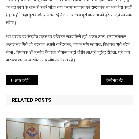
का पाठ पढ़ने के साथ ही हमारे भीतर दया करुणा मानवता एवं राष्ट्रसेवा का भाव पैदा करती
है। उन्होंने कहा बुराड़ी क्षेत्र में बन रहे केदारनाथ धाम पूरी मानवता को प्रेरणा देने का काम
करेगा।
इस अवसर पर केंद्रीय सड़क एवं परिवहन राज्यमंत्री श्री अजय टम्टा, महामंडलेश्वर
कैलाशानंद गिरी जी महाराज, स्वामी राजेंद्रानंद, गोपाल मणि महाराज, विधायक श्री महेश
जीना , विधायक डॉ. प्रमोद नैनवाल, विधायक श्री संदीप झा,श्री सुरेंद्र रौतेला, श्री जय
नारायण अग्रवाल समेत अन्य लोग उपस्थित रहे।
Post
अगर कोई परीक्षा के दौरान नकल करते या अनुचित साधन का उपयोग करते पकड़ा गया तो उसके खिलाफ सख्त कार्रवाई की जाएगी – मुख्य सचिव
कैबिनेट मंत्री गणेश जोशी ने पूर्व विधायक स्व० हरबंस कपूर की मूर्ति का अनावरण किया
navigation
RELATED POSTS