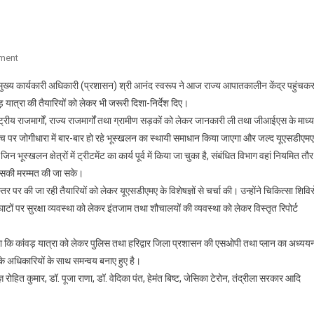
On
ment
उत्तराखंड
ुख्य कार्यकारी अधिकारी (प्रशासन) श्री आनंद स्वरूप ने आज राज्य आपातकालीन केंद्र पहुंचक
राज्य
ात्रा की तैयारियों को लेकर भी जरूरी दिशा-निर्देश दिए।
आपदा
ट्रीय राजमार्गों, राज्य राजमार्गों तथा ग्रामीण सड़कों को लेकर जानकारी ली तथा जीआईएस के माध्
प्रबंधन
एच पर जोगीधारा में बार-बार हो रहे भूस्खलन का स्थायी समाधान किया जाएगा और जल्द यूएसडीएमए
प्राधिकरण
अपने
भूस्खलन क्षेत्रों में ट्रीटमेंट का कार्य पूर्व में किया जा चुका है, संबंधित विभाग वहां नियमित तौर
नभनेत्र
े उसकी मरम्मत की जा सके।
ड्रोन
 पर की जा रही तैयारियों को लेकर यूएसडीएमए के विशेषज्ञों से चर्चा की। उन्होंने चिकित्सा शिविरो
से
ाटों पर सुरक्षा व्यवस्था को लेकर इंतजाम तथा शौचालयों की व्यवस्था को लेकर विस्तृत रिपोर्ट
कांवड़
यात्रा
ताया कि कांवड़ यात्रा को लेकर पुलिस तथा हरिद्वार जिला प्रशासन की एसओपी तथा प्लान का अध्यय
की
े अधिकारियों के साथ समन्वय बनाए हुए है।
करेगा
हित कुमार, डॉ. पूजा राणा, डॉ. वेदिका पंत, हेमंत बिष्ट, जेसिका टेरोन, तंद्रीला सरकार आदि
निगरानी