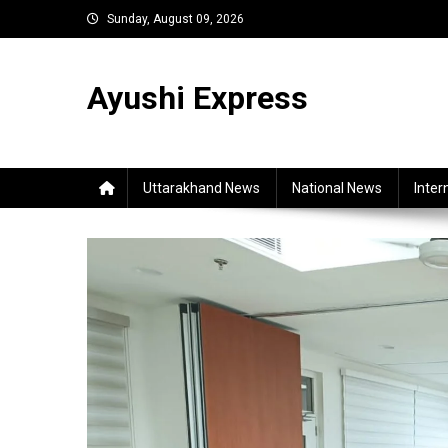
Skip
Sunday, August 09, 2026
to
content
Ayushi Express
Uttarakhand News
National News
Inter