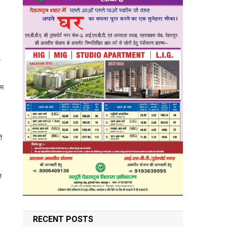
र
यम
ं
न
RECENT POSTS