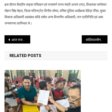
इस दौरान केंद्रीय सड़क परिवहन एवं राजमार्ग राज्य मंत्री अजय टम्टा, विधायक जागेश्वर
मोहन सिंह मेहरा, जिला मजिस्ट्रेट विनीत तोमर, वरिष्ठ पुलिस अधीक्षक देवेंद्र पींचा, मुख्य
विकास अधिकारी आकांक्षा कोंडे समेत अन्य विभागीय अधिकारी, जन प्रतिनिधि एवं आम
जनमानस उपस्थित थे।
Post
आज राजभवन में उत्तराखण्ड की लोक संस्कृति और पर्यावरण संरक्षण का पर्व ‘‘हरेला’’ मनाया गया
कोठियालसैन के पावर हाउस में लगी आग पर फायर यूनिट गोपेश्वर के कर्मियों द्वारा त्वरित कार्यवाही कर, आग पर पाया काबू
navigation
RELATED POSTS