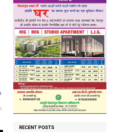
े
ै।
RECENT POSTS