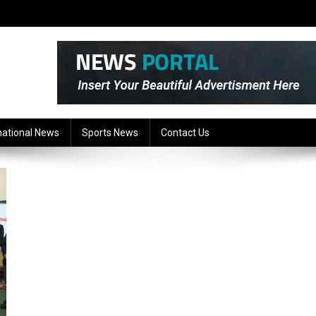
national News
Sports News
Contact Us