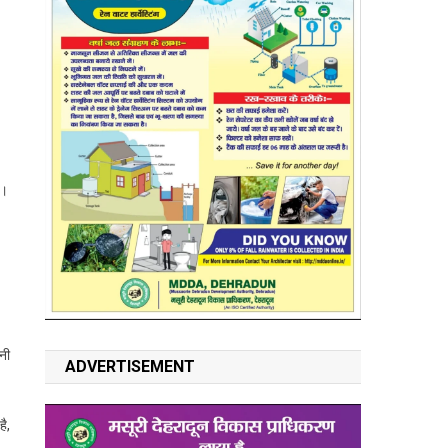
ी।
पनी
ADVERTISEMENT
है,