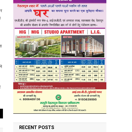
पर
श
ता
ने
ं
RECENT POSTS