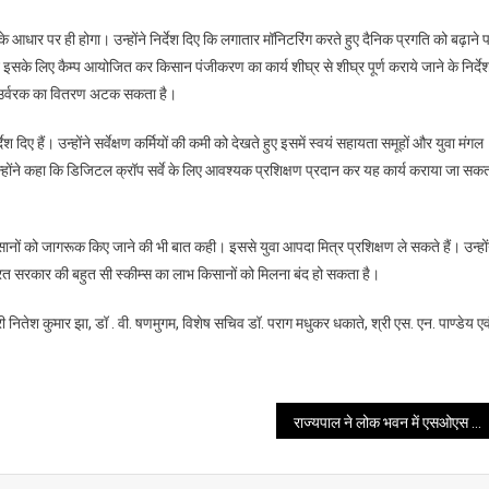
में
आधार पर ही होगा। उन्होंने निर्देश दिए कि लगातार मॉनिटरिंग करते हुए दैनिक प्रगति को बढ़ाने 
डिजिटल
इसके लिए कैम्प आयोजित कर किसान पंजीकरण का कार्य शीघ्र से शीघ्र पूर्ण कराये जाने के निर्दे
क्रॉप
सर्वे
और उर्वरक का वितरण अटक सकता है।
के
्देश दिए हैं। उन्होंने सर्वेक्षण कर्मियों की कमी को देखते हुए इसमें स्वयं सहायता समूहों और युवा मंगल
कार्य
में
उन्होंने कहा कि डिजिटल क्रॉप सर्वे के लिए आवश्यक प्रशिक्षण प्रदान कर यह कार्य कराया जा सक
भी
तेजी
लाए
ए किसानों को जागरूक किए जाने की भी बात कही। इससे युवा आपदा मित्र प्रशिक्षण ले सकते हैं। उन्हों
जाने
 से भारत सरकार की बहुत सी स्कीम्स का लाभ किसानों को मिलना बंद हो सकता है।
के
निर्देश
 नितेश कुमार झा, डॉ . वी. षणमुगम, विशेष सचिव डॉ. पराग मधुकर धकाते, श्री एस. एन. पाण्डेय एव
दिए
राज्यपाल ने लोक भवन में एसओएस बाल ग्राम, भीमताल के बच्चों से आत्मीय संवाद किया