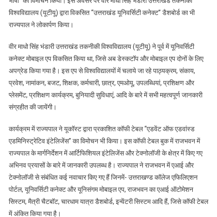
भाषा’’ का विमोचन किया। इस अवसर पर वीर माधो सिंह भंडारी उत्तराखंड तकनीकी
विकसित
विश्वविद्यालय (यूटीयू) द्वारा विकसित ‘‘उत्तराखंड यूनिवर्सिटी कनेक्ट’’ डैशबोर्ड का भी
‘‘उत्तराखंड
यूनिवर्सिटी
राज्यपाल ने लोकार्पण किया।
कनेक्ट’’
डैशबोर्ड
वीर माधो सिंह भंडारी उत्तराखंड तकनीकी विश्वविद्यालय (यूटीयू) ने पूर्व में यूनिवर्सिटी
का
कनेक्ट मोबाइल एप विकसित किया था, जिसे
अब डेस्कटॉप और मोबाइल एप दोनों के लिए
लोकार्पण
अपग्रेड किया गया है। इस एप से विश्वविद्यालयों में चलाये जा रहे पाठ्यक्रम, संकाय,
किया
प्रवेश, नामांकन, बजट, शिक्षक, कर्मचारी, छात्र, एमओयू, उपलब्धियां, प्रशिक्षण और
प्लेसमेंट, प्रशिक्षण कार्यक्रम, बुनियादी सुविधाएं, आदि के बारे में सभी महत्वपूर्ण जानकारी
संग्रहीत की जायेंगी।
कार्यक्रम में राज्यपाल ने यूकॉस्ट द्वारा प्रकाशित कॉफी टेबल ‘‘एडवेंट ऑफ एडवांस्ड
एडमिनिस्ट्रेटिव इंटेलिजेंस’’ का विमोचन भी किया। इस कॉफी टेबल बुक में राजभवन में
राज्यपाल के मार्गनिर्देशन में आर्टिफिशियल इंटेलिजेंस और टेक्नोलॉजी के क्षेत्र में किए गए
अभिनव प्रयासों के बारे में जानकारी उपलब्ध है। राज्यपाल ने राजभवन में एआई और
टेक्नोलॉजी से संबंधित कई नवाचार किए गए हैं जिनमें- उत्तराखण्ड कॉलेज एफिलिएशन
पोर्टल, यूनिवर्सिटी कनेक्ट और यूनिसंगम मोबाइल एप, राजभवन का एआई ऑटोमेशन
सिस्टम, मैत्री चैटबॉट, चारधाम यात्रा डैशबोर्ड, इन्वेंटरी सिस्टम आदि हैं, जिसे कॉफी टेबल
में अंकित किया गया है।