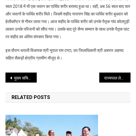
उनके
साल 2018 में भी एक जवान का पार्थिव शरीर बरामद हुआ था। वहीं, अब 56 साल बाद चार
भतीजे
और जवानों के पार्थिव शरीर मिले। जिसमें शहीद नारायण सिंह का पार्थिव शरीर बुधवार को
श्री
हेलीकॉप्टर से गौचर लाया गया। आज शहीद के पार्थिव शरीर को उनके पैतृक गांव कोलपुड़ी
जयवीर
लाकर उनके परिजनों को सौंपा गया। उसके बाद पूरे सैन्य सम्मान के साथ उनके पैतृक घाट
सिंह
पर शहीद का अंतिम संस्कार किया गया।
व
श्री
इस दौरान थराली विधायक श्री भूपाल राम टम्टा, उप जिलाधिकारी श्री अबरार अहमद
सुजान
सहित सैकड़ों क्षेत्रीय ग्रामीण मौजूद थे।
सिंह
ने
दी
Post
मुख्य सचिव ने श्रम विभाग को कर्मचारी राज्य बीमा (ईएसआई) की समीक्षा करने के निर्देश दिए
राज्यपाल लेफ्टिनेंट जनरल गुरमीत सिंह (से नि) ने आज चंडी मंदिर मिलिट्री स्टेशन, पंचकुला, हरियाणा में पूर्व सैनिकों के साथ संवाद किया
मुखाग्नि
navigation
RELATED POSTS