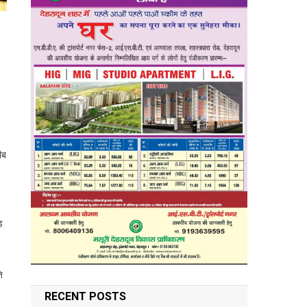
ीब
ड़
ि
RECENT POSTS