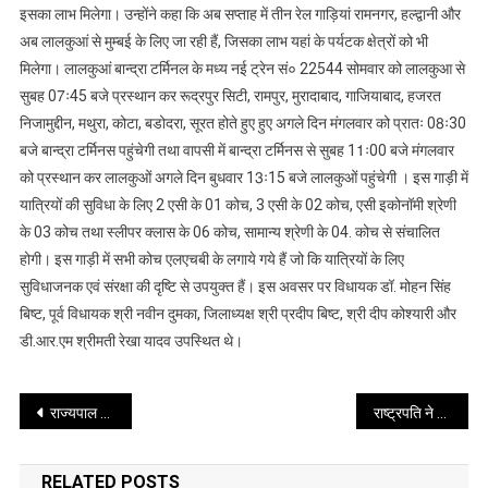
इसका लाभ मिलेगा। उन्होंने कहा कि अब सप्ताह में तीन रेल गाड़ियां रामनगर, हल्द्वानी और
अब लालकुआं से मुम्बई के लिए जा रही हैं, जिसका लाभ यहां के पर्यटक क्षेत्रों को भी
मिलेगा। लालकुआं बान्द्रा टर्मिनल के मध्य नई ट्रेन सं० 22544 सोमवार को लालकुआ से
सुबह 07ः45 बजे प्रस्थान कर रूद्रपुर सिटी, रामपुर, मुरादाबाद, गाजियाबाद, हजरत
निजामुद्दीन, मथुरा, कोटा, बडोदरा, सूरत होते हुए हुए अगले दिन मंगलवार को प्रातः 08ः30
बजे बान्द्रा टर्मिनस पहुंचेगी तथा वापसी में बान्द्रा टर्मिनस से सुबह 11ः00 बजे मंगलवार
को प्रस्थान कर लालकुओं अगले दिन बुधवार 13ः15 बजे लालकुओं पहुंचेगी । इस गाड़ी में
यात्रियों की सुविधा के लिए 2 एसी के 01 कोच, 3 एसी के 02 कोच, एसी इकोनॉमी श्रेणी
के 03 कोच तथा स्लीपर क्लास के 06 कोच, सामान्य श्रेणी के 04. कोच से संचालित
होगी। इस गाड़ी में सभी कोच एलएचबी के लगाये गये हैं जो कि यात्रियों के लिए
सुविधाजनक एवं संरक्षा की दृष्टि से उपयुक्त हैं। इस अवसर पर विधायक डॉ. मोहन सिंह
बिष्ट, पूर्व विधायक श्री नवीन दुमका, जिलाध्यक्ष श्री प्रदीप बिष्ट, श्री दीप कोश्यारी और
डी.आर.एम श्रीमती रेखा यादव उपस्थित थे।
Post
राज्यपाल ने आज राजभवन में पावन चिंतन धारा आश्रम द्वारा संचालित ’’प्रोजेक्ट यूपीएससी’’ का किया शुभारंभ
राष्ट्रपति ने राष्ट्रीय जल पुरस्कार प्रदान किए
navigation
RELATED POSTS