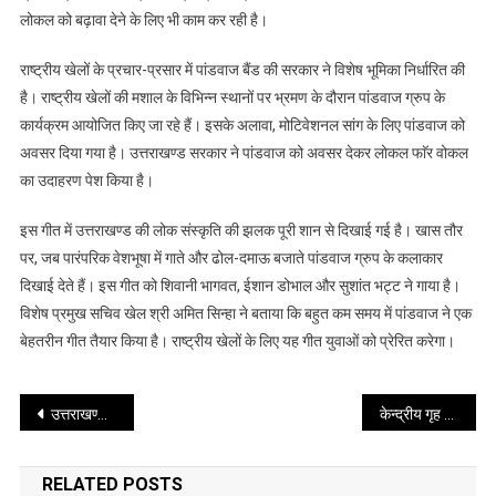
सांग
लोकल को बढ़ावा देने के लिए भी काम कर रही है।
‘हल्ला
धूम
राष्ट्रीय खेलों के प्रचार-प्रसार में पांडवाज बैंड की सरकार ने विशेष भूमिका निर्धारित की
धड़क्का’
है। राष्ट्रीय खेलों की मशाल के विभिन्न स्थानों पर भ्रमण के दौरान पांडवाज ग्रुप के
रिलीज
कार्यक्रम आयोजित किए जा रहे हैं। इसके अलावा, मोटिवेशनल सांग के लिए पांडवाज को
कर
अवसर दिया गया है। उत्तराखण्ड सरकार ने पांडवाज को अवसर देकर लोकल फाॅर वोकल
दिया
का उदाहरण पेश किया है।
गया
इस गीत में उत्तराखण्ड की लोक संस्कृति की झलक पूरी शान से दिखाई गई है। खास तौर
पर, जब पारंपरिक वेशभूषा में गाते और ढोल-दमाऊ बजाते पांडवाज ग्रुप के कलाकार
दिखाई देते हैं। इस गीत को शिवानी भागवत, ईशान डोभाल और सुशांत भट्ट ने गाया है।
विशेष प्रमुख सचिव खेल श्री अमित सिन्हा ने बताया कि बहुत कम समय में पांडवाज ने एक
बेहतरीन गीत तैयार किया है। राष्ट्रीय खेलों के लिए यह गीत युवाओं को प्रेरित करेगा।
Post
उत्तराखण्ड में 1 जनवरी 2025 की आर्हता तिथि के आधार पर भारत निर्वाचन आयोग ने नई मतदाता सूची का अंतिम प्रकाशन कर दिया है
केन्द्रीय गृह एवं सहकारिता मंत्री श्री अमित शाह ने आज नई दिल्ली में CBI द्वारा विकसित BHARATPOL पोर्टल का शुभारंभ किया
navigation
RELATED POSTS